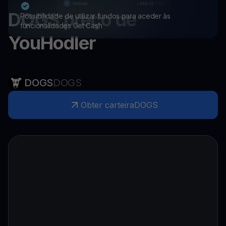
DOGS
preço de
Possibilidade de utilizar fundos para aceder às
funcionalidades Get Cash
YouHodler
DOGS
DOGS
Obter carteira
DOGS