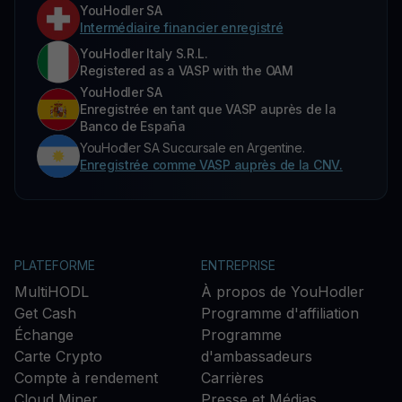
YouHodler SA
Intermédiaire financier enregistré
YouHodler Italy S.R.L.
Registered as a VASP with the OAM
YouHodler SA
Enregistrée en tant que VASP auprès de la
Banco de España
YouHodler SA Succursale en Argentine.
Enregistrée comme VASP auprès de la CNV.
PLATEFORME
ENTREPRISE
MultiHODL
À propos de YouHodler
Get Cash
Programme d'affiliation
Échange
Programme
Carte Crypto
d'ambassadeurs
Compte à rendement
Carrières
Cloud Miner
Presse et Médias