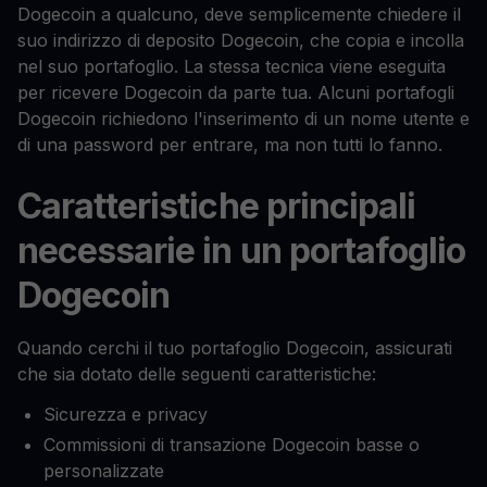
Dogecoin a qualcuno, deve semplicemente chiedere il
suo indirizzo di deposito Dogecoin, che copia e incolla
nel suo portafoglio. La stessa tecnica viene eseguita
per ricevere Dogecoin da parte tua. Alcuni portafogli
Dogecoin richiedono l'inserimento di un nome utente e
di una password per entrare, ma non tutti lo fanno.
Caratteristiche principali
necessarie in un portafoglio
Dogecoin
Quando cerchi il tuo portafoglio Dogecoin, assicurati
che sia dotato delle seguenti caratteristiche:
Sicurezza e privacy
Commissioni di transazione Dogecoin basse o
personalizzate