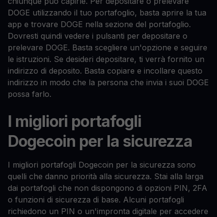
chiunque può capirle. Per depositare o prelevare
DOGE utilizzando il tuo portafoglio, basta aprire la tua
app e trovare DOGE nella sezione del portafoglio.
Dovresti quindi vedere i pulsanti per depositare o
prelevare DOGE. Basta scegliere un'opzione e seguire
le istruzioni. Se desideri depositare, ti verrà fornito un
indirizzo di deposito. Basta copiare e incollare questo
indirizzo in modo che la persona che invia i suoi DOGE
possa farlo.
I migliori portafogli
Dogecoin per la sicurezza
I migliori portafogli Dogecoin per la sicurezza sono
quelli che danno priorità alla sicurezza. Stai alla larga
dai portafogli che non dispongono di opzioni PIN, 2FA
o funzioni di sicurezza di base. Alcuni portafogli
richiedono un PIN o un'impronta digitale per accedere