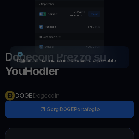
Dogecoin
Prezzo su
Distribuzioni settimanali in stablecoin e criptovalute
YouHodler
DOGE
Dogecoin
Gorgi
DOGE
Portafoglio