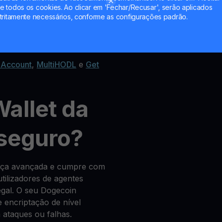
 todos os cookies. Ao clicar em 'Fechar/Recusar', serão aplicados
tritamente necessários, conforme as configurações padrão.
change de criptomoedas
 Account
,
MultiHODL
e
Get
allet da
 seguro?
ança avançada e cumpre com
tilizadores de agentes
legal. O seu Dogecoin
 encriptação de nível
ataques ou falhas.