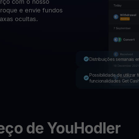
orço com o nosso
 troque e envie fundos
Youhodler App
axas ocultas.
Baixar
Baixe o app e gerencie cripto com facilidade
Distribuições semanais e
Possibilidade de utilizar
funcionalidades Get Cas
eço de YouHodler