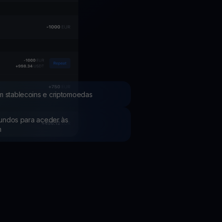
Promoções
Explore os concursos e promoções mais recentes
m stablecoins e criptomoedas
 fundos para aceder às
h