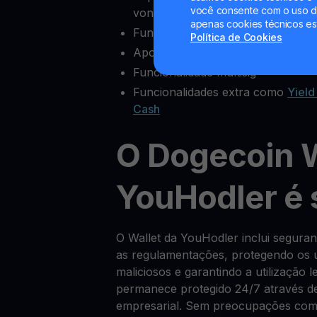
você consente com o uso de
vontade
apenas cookies técnicos es
Funcionalidades completas de ex
Política de Cookies
Apoio ao cliente fiável
Funcionalidade multisig
Funcionalidades extra como
Yield
Cash
O Dogecoin W
YouHodler é
O Wallet da YouHodler inclui segur
as regulamentações, protegendo os u
maliciosos e garantindo a utilização 
permanece protegido 24/7 através de
empresarial. Sem preocupações com 