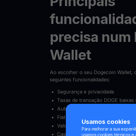
Principais
funcionalida
precisa num
Wallet
Ao escolher o seu Dogecoin Wallet, ce
seguintes funcionalidades:
Segurança e privacidade
Taxas de transação DOGE baixas 
Autenticação de dois fatores (2FA
Fiat onramps e offramps
Usamos cookies
Valor mínimo de depósito baixo
Para melhorar a sua experiê
Capacidade de bloquear e desblo
usamos cookies técnicos e o