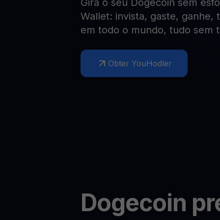
Gira o seu Dogecoin sem esf
Web3 wallet
Wallet: invista, gaste, ganhe,
Sua riqueza Web3, gerida num só lugar
em todo o mundo, tudo sem t
Obter YouHodler
Dogecoin
pr