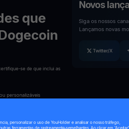
Novos lanç
des que
Siga os nossos canai
Lançamos novas mo
 Dogecoin
Twitter/X
rtifique-se de que inclui as
ou personalizáveis
)
ncia, personalizar o uso de YouHolder e analisar o nosso tráfego,
quear levantamentos à
utras ferramentas de rastreamento semelhantes. Ao clicar em 'Aceitar'