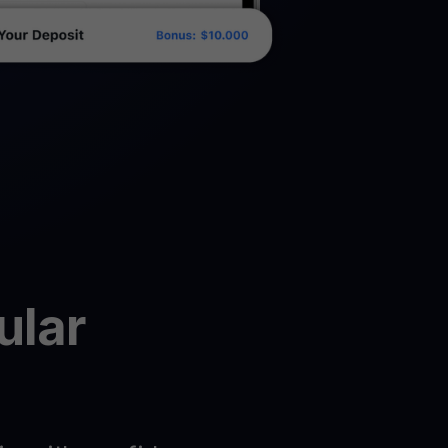
les actifs cryptos
écompenses
bérez votre potentiel illimité avec des récompenses sans
mites
romotions
plorez les derniers concours et promotions
ular