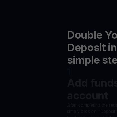
Double Y
Deposit in
simple st
1
Add funds
account
After completing the regi
simply click on ''Deposit