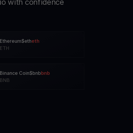
lio with confidence
Ethereum
$
eth
eth
ETH
Binance Coin
$
bnb
bnb
BNB