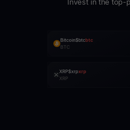
Invest in the top-
Bitcoin
$
btc
btc
BTC
XRP
$
xrp
xrp
XRP