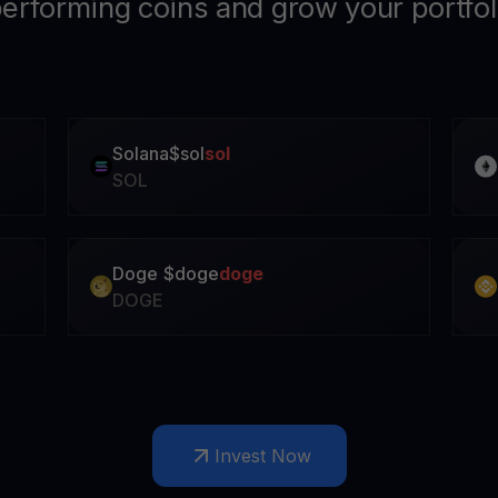
performing coins and grow your portfo
Solana
$
sol
sol
SOL
Doge
$
doge
doge
DOGE
Invest Now