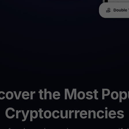
Gagnez des cryptos
Explorez tous 
R
Faites travailler vos cryptos inutilisées pour vous
Li
$YHDL
li
Profitez d’avantages avec notre jeton
P
Ex
Youhodler App
Télécharger
Télécharge l’appli et gère ta crypto facilement
cover the Most Pop
Cryptocurrencies