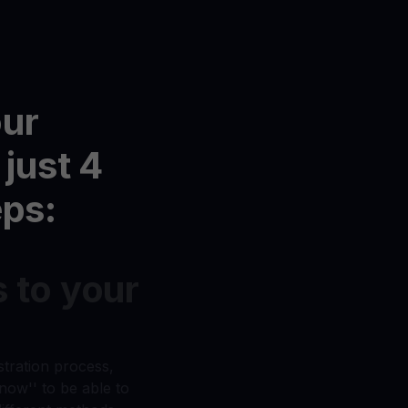
our
 just 4
eps:
 to your
stration process,
 now'' to be able to