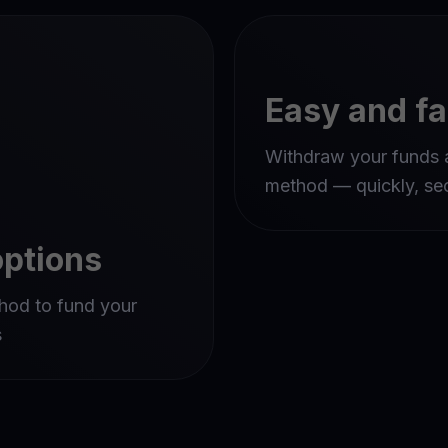
Easy and fa
Withdraw your funds a
method — quickly, sec
options
hod to fund your
s