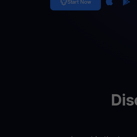
Prix des cryptos
Start Now
Suivez les prix des cryptos en temps réel
Get Cash
Obtenez du cash sans vendre vos cryptos
Web3 wallet
Votre patrimoine Web3 géré en un seul endroit
Dis