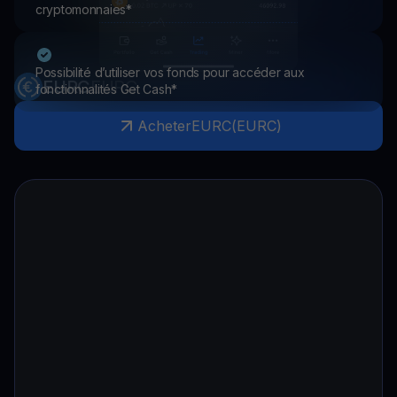
cryptomonnaies*
Possibilité d’utiliser vos fonds pour accéder aux
EURC
EURC
fonctionnalités Get Cash*
Acheter
EURC
(
EURC
)