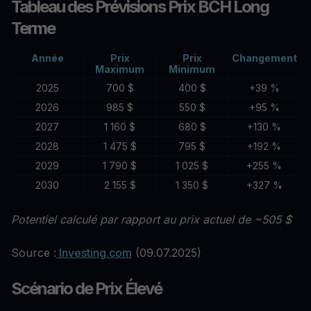
Tableau des Prévisions Prix BCH Long
Terme
Année
Prix
Prix
Changement
Maximum
Minimum
2025
700 $
400 $
+39 %
2026
985 $
550 $
+95 %
2027
1 160 $
680 $
+130 %
2028
1 475 $
795 $
+192 %
2029
1 790 $
1 025 $
+255 %
2030
2 155 $
1 350 $
+327 %
Potentiel calculé par rapport au prix actuel de ~505 $
Source :
Investing.com
(09.07.2025)
Scénario de Prix Élevé