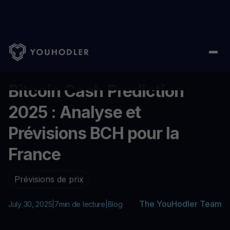
Home
/
Blog
/
Bitcoin Cash Prediction 2025 : Analyse et Prévisi
...
Bitcoin Cash Prediction
2025 : Analyse et
Prévisions BCH pour la
France
Prévisions de prix
The YouHodler Team
July 30, 2025
|
7
min de lecture
|
Blog