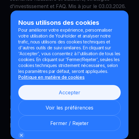
d'investissement et FAQ. Mis à jour le 03.03.2026.
Nous utilisons des cookies
Pour améliorer votre expérience, personnaliser
votre utilisation de YouHolder et analyser notre
trafic, nous utilisons des cookies techniques et
d'autres outils de suivi similaires. En cliquant sur
'Accepter', vous consentez à l'utilisation de tous les
cookies. En cliquant sur 'Fermer/Rejeter', seules les
cookies techniques strictement nécessaires, selon
les paramètres par défaut, seront appliquées.
Politique en matière de cookies
Accepter
Feb 12, 2026
|
10
min read
|
Blog
Voir les préférences
Comment Éviter les Arnaques Crypto :
Guide Expert pour Protéger vos Actifs
Fermer / Rejeter
Numériques