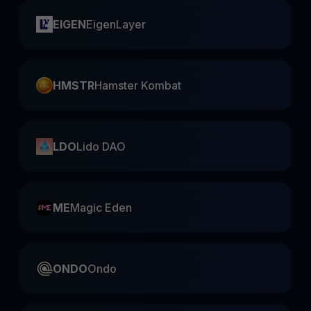
EIGEN
EigenLayer
HMSTR
Hamster Kombat
LDO
Lido DAO
ME
Magic Eden
ONDO
Ondo