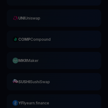
UNI
Uniswap
COMP
Compound
MKR
Maker
SUSHI
SushiSwap
YFI
yearn.finance