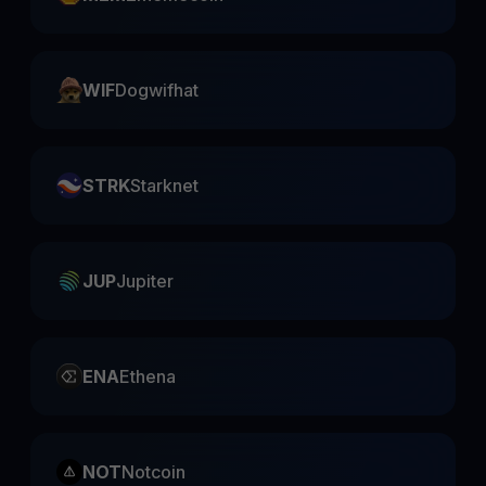
WIF
Dogwifhat
STRK
Starknet
JUP
Jupiter
ENA
Ethena
NOT
Notcoin