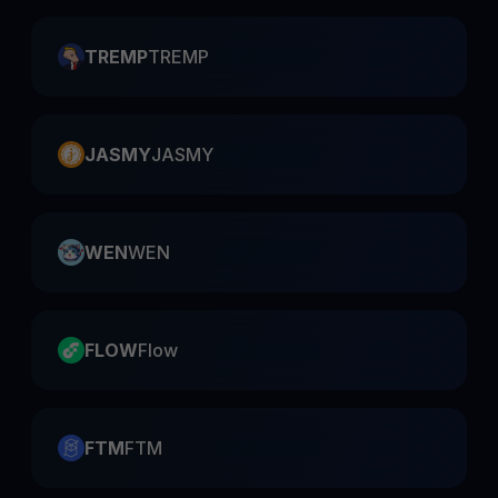
TREMP
TREMP
JASMY
JASMY
WEN
WEN
FLOW
Flow
FTM
FTM