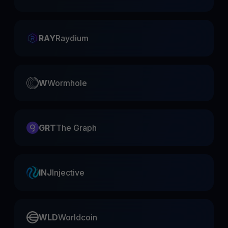
RAY
Raydium
W
Wormhole
GRT
The Graph
INJ
Injective
WLD
Worldcoin