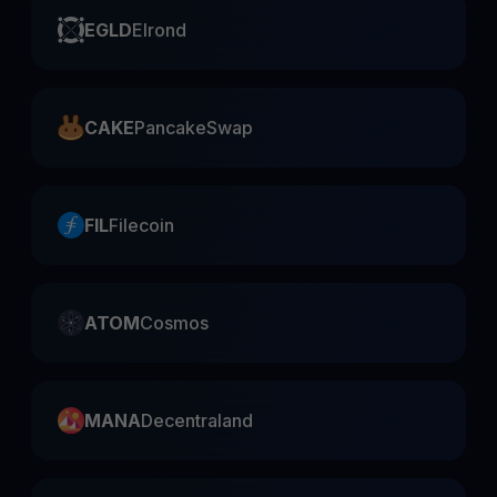
EGLD
Elrond
CAKE
PancakeSwap
FIL
Filecoin
ATOM
Cosmos
MANA
Decentraland