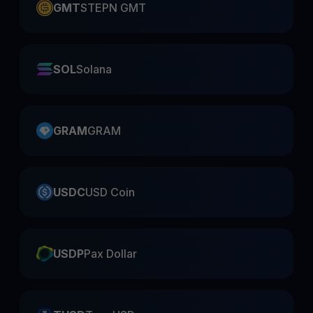
GMT
STEPN GMT
SOL
Solana
GRAM
GRAM
USDC
USD Coin
USDP
Pax Dollar