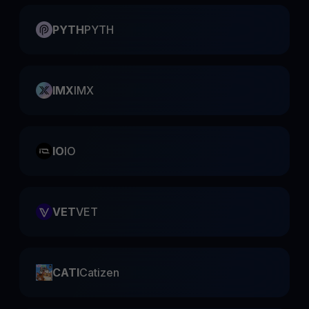
PYTH
PYTH
IMX
IMX
IO
IO
VET
VET
CATI
Catizen