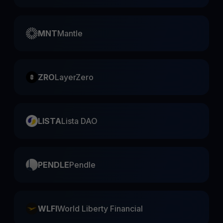
MNT
Mantle
ZRO
LayerZero
LISTA
Lista DAO
PENDLE
Pendle
WLFI
World Liberty Financial