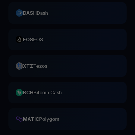
DASH
Dash
EOS
EOS
XTZ
Tezos
BCH
Bitcoin Cash
MATIC
Polygom