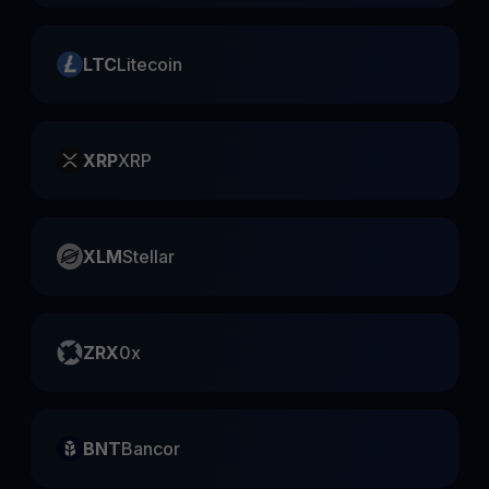
LTC
Litecoin
XRP
XRP
XLM
Stellar
ZRX
0x
BNT
Bancor