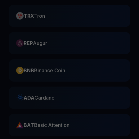
TRX
Tron
REP
Augur
BNB
Binance Coin
ADA
Cardano
BAT
Basic Attention