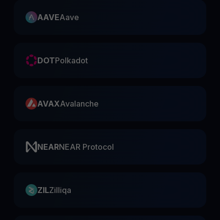
AAVE
Aave
DOT
Polkadot
AVAX
Avalanche
NEAR
NEAR Protocol
ZIL
Zilliqa