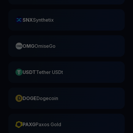
SNX
Synthetix
OMG
OmiseGo
USDT
Tether USDt
DOGE
Dogecoin
PAXG
Paxos Gold