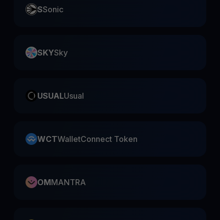
S
Sonic
SKY
Sky
USUAL
Usual
WCT
WalletConnect Token
OM
MANTRA