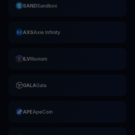
SAND
Sandbox
AXS
Axie Infinity
ILV
Illuvium
GALA
Gala
APE
ApeCoin