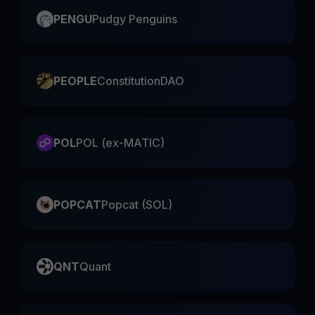
PENGU
Pudgy Penguins
PEOPLE
ConstitutionDAO
POL
POL (ex-MATIC)
POPCAT
Popcat (SOL)
QNT
Quant