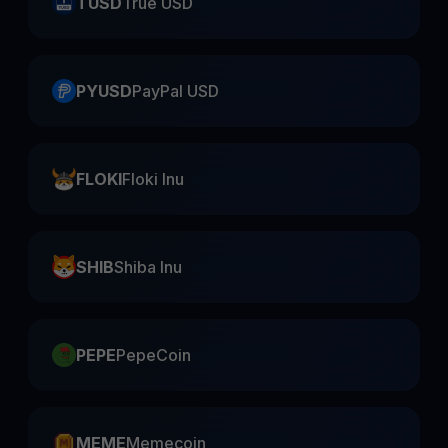
TUSD
True USD
PYUSD
PayPal USD
FLOKI
Floki Inu
SHIB
Shiba Inu
PEPE
PepeCoin
MEME
Memecoin