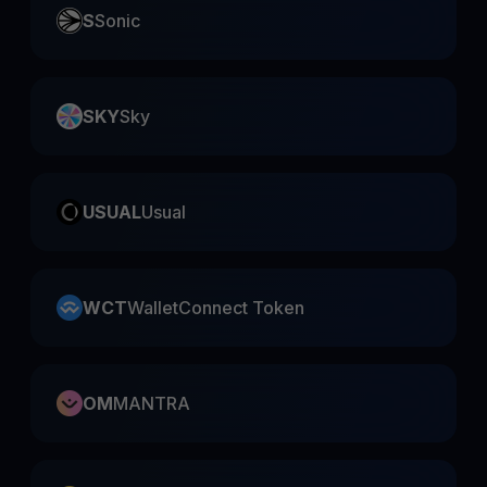
S
Sonic
SKY
Sky
USUAL
Usual
WCT
WalletConnect Token
OM
MANTRA