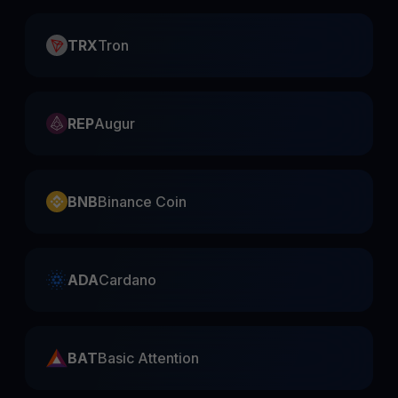
TRX
Tron
REP
Augur
BNB
Binance Coin
ADA
Cardano
BAT
Basic Attention