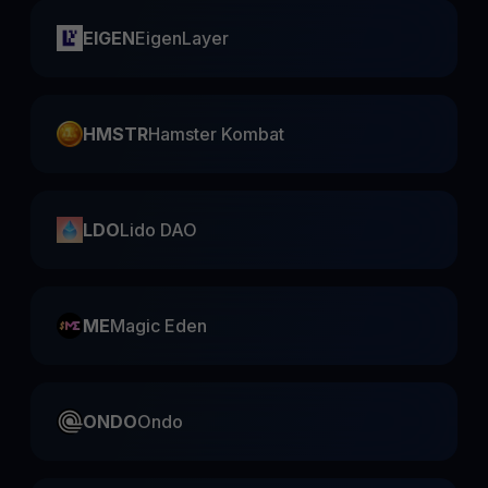
EIGEN
EigenLayer
HMSTR
Hamster Kombat
LDO
Lido DAO
ME
Magic Eden
ONDO
Ondo