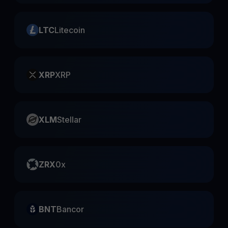
LTC
Litecoin
XRP
XRP
XLM
Stellar
ZRX
0x
BNT
Bancor