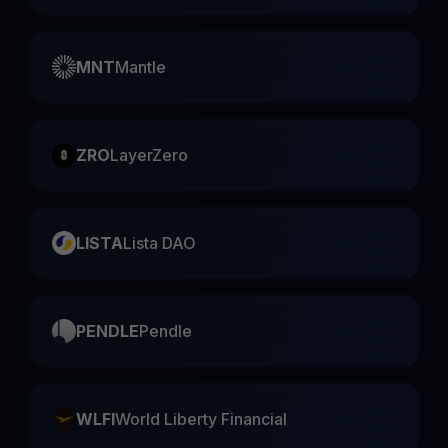
MNT
Mantle
ZRO
LayerZero
LISTA
Lista DAO
PENDLE
Pendle
WLFI
World Liberty Financial