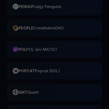
PENGU
Pudgy Penguins
PEOPLE
ConstitutionDAO
POL
POL (ex-MATIC)
POPCAT
Popcat (SOL)
QNT
Quant