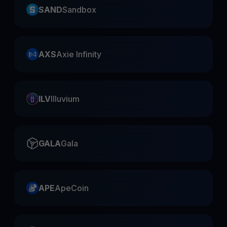
SAND
Sandbox
AXS
Axie Infinity
ILV
Illuvium
GALA
Gala
APE
ApeCoin