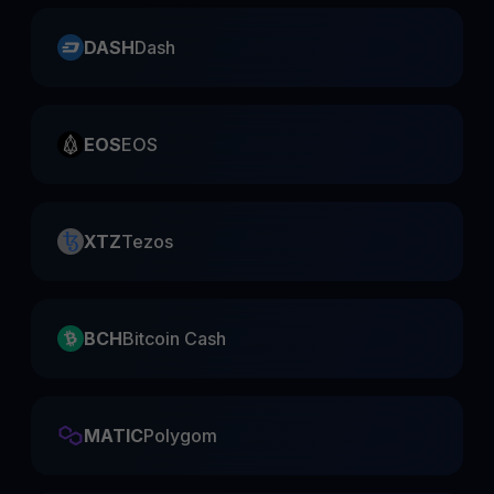
DASH
Dash
EOS
EOS
XTZ
Tezos
BCH
Bitcoin Cash
MATIC
Polygom