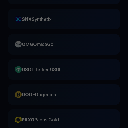
SNX
Synthetix
OMG
OmiseGo
USDT
Tether USDt
DOGE
Dogecoin
PAXG
Paxos Gold