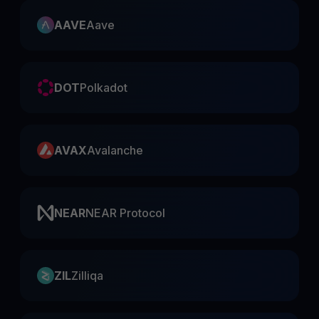
AAVE
Aave
DOT
Polkadot
AVAX
Avalanche
NEAR
NEAR Protocol
ZIL
Zilliqa