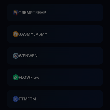
TREMP
TREMP
JASMY
JASMY
WEN
WEN
FLOW
Flow
FTM
FTM