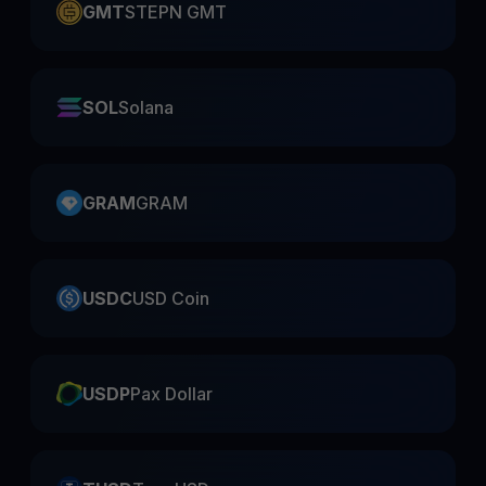
GMT
STEPN GMT
SOL
Solana
GRAM
GRAM
USDC
USD Coin
USDP
Pax Dollar