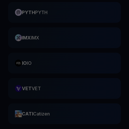
PYTH
PYTH
IMX
IMX
IO
IO
VET
VET
CATI
Catizen