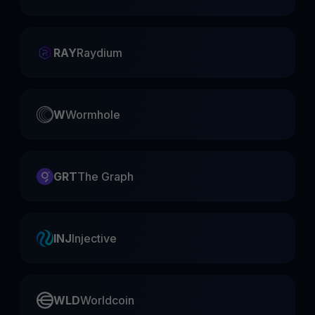
RAY
Raydium
W
Wormhole
GRT
The Graph
INJ
Injective
WLD
Worldcoin