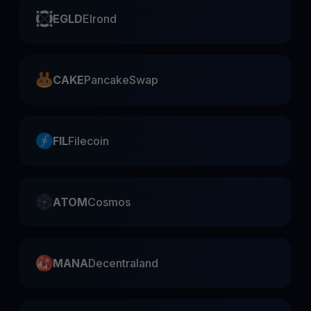
EGLD
Elrond
CAKE
PancakeSwap
FIL
Filecoin
ATOM
Cosmos
MANA
Decentraland