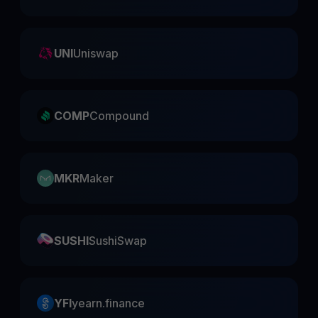
UNI
Uniswap
COMP
Compound
MKR
Maker
SUSHI
SushiSwap
YFI
yearn.finance