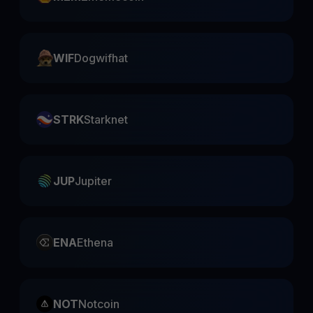
WIF
Dogwifhat
STRK
Starknet
JUP
Jupiter
ENA
Ethena
NOT
Notcoin