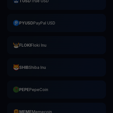
TUSD
True USD
PYUSD
PayPal USD
FLOKI
Floki Inu
SHIB
Shiba Inu
PEPE
PepeCoin
MEME
Memecoin