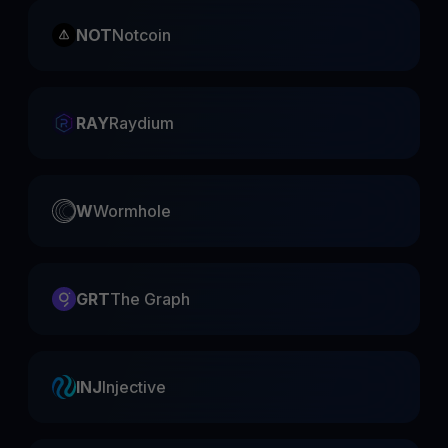
NOT
Notcoin
RAY
Raydium
W
Wormhole
GRT
The Graph
INJ
Injective