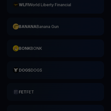
WLFI
World Liberty Financial
BANANA
Banana Gun
BONK
BONK
DOGS
DOGS
FET
FET