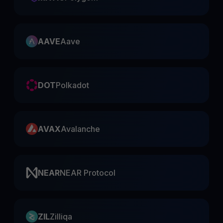
AAVE
Aave
DOT
Polkadot
AVAX
Avalanche
NEAR
NEAR Protocol
ZIL
Zilliqa