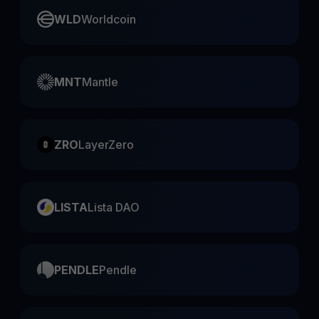
WLD
Worldcoin
MNT
Mantle
ZRO
LayerZero
LISTA
Lista DAO
PENDLE
Pendle