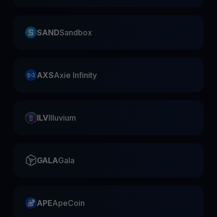
SAND
Sandbox
AXS
Axie Infinity
ILV
Illuvium
GALA
Gala
APE
ApeCoin