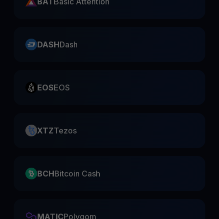
BAT
Basic Attention
DASH
Dash
EOS
EOS
XTZ
Tezos
BCH
Bitcoin Cash
MATIC
Polygom