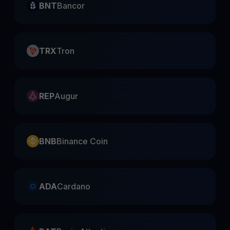
BNT
Bancor
TRX
Tron
REP
Augur
BNB
Binance Coin
ADA
Cardano