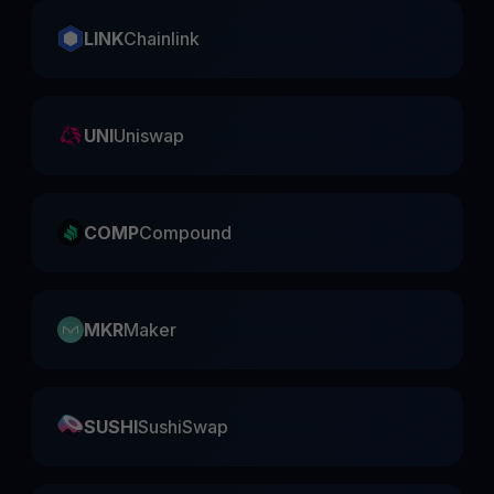
LINK
Chainlink
UNI
Uniswap
COMP
Compound
MKR
Maker
SUSHI
SushiSwap