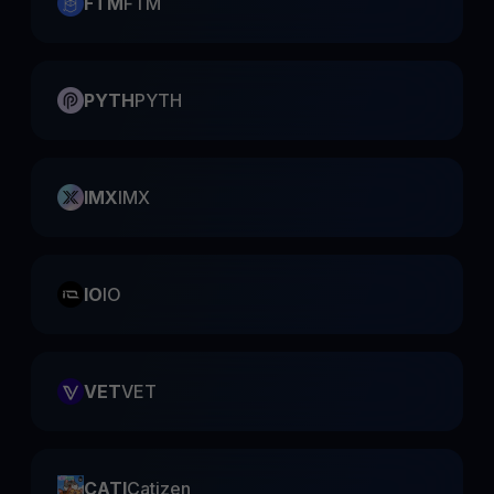
FTM
FTM
PYTH
PYTH
IMX
IMX
IO
IO
VET
VET
CATI
Catizen