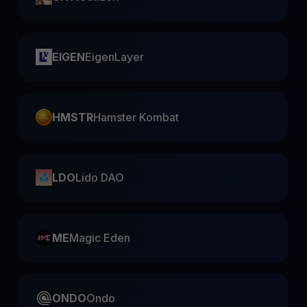
EIGEN
EigenLayer
HMSTR
Hamster Kombat
LDO
Lido DAO
ME
Magic Eden
ONDO
Ondo