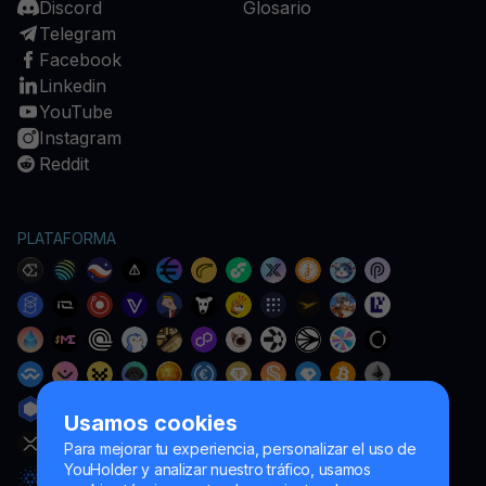
Discord
Glosario
Telegram
Facebook
Linkedin
YouTube
Instagram
Reddit
PLATAFORMA
Usamos cookies
Para mejorar tu experiencia, personalizar el uso de
YouHolder y analizar nuestro tráfico, usamos