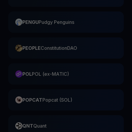
PENGU
Pudgy Penguins
PEOPLE
ConstitutionDAO
POL
POL (ex-MATIC)
POPCAT
Popcat (SOL)
QNT
Quant