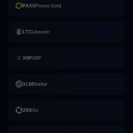
PAXG
Paxos Gold
LTC
Litecoin
XRP
XRP
XLM
Stellar
ZRX
0x