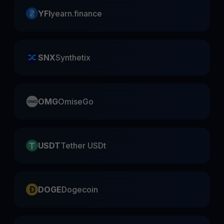
YFI
yearn.finance
SNX
Synthetix
OMG
OmiseGo
USDT
Tether USDt
DOGE
Dogecoin