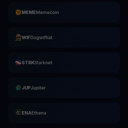
MEME
Memecoin
WIF
Dogwifhat
STRK
Starknet
JUP
Jupiter
ENA
Ethena