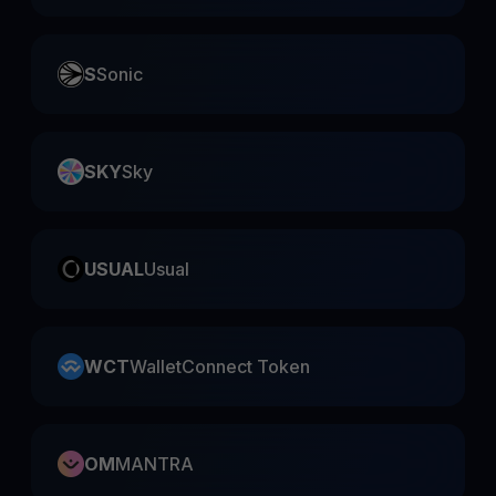
S
Sonic
SKY
Sky
USUAL
Usual
WCT
WalletConnect Token
OM
MANTRA