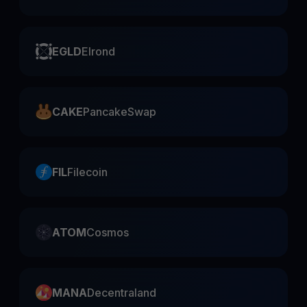
EGLD
Elrond
CAKE
PancakeSwap
FIL
Filecoin
ATOM
Cosmos
MANA
Decentraland