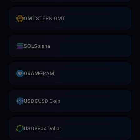
GMT
STEPN GMT
SOL
Solana
GRAM
GRAM
USDC
USD Coin
USDP
Pax Dollar