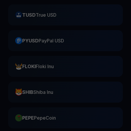
TUSD
True USD
PYUSD
PayPal USD
FLOKI
Floki Inu
SHIB
Shiba Inu
PEPE
PepeCoin