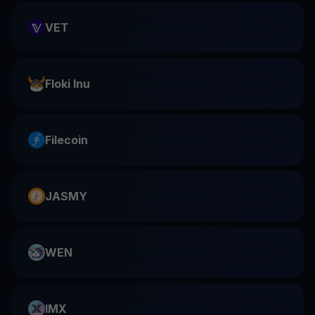
VET
Floki Inu
Filecoin
JASMY
WEN
IMX