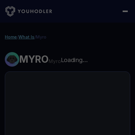
Home
/
What Is
/
Myro
MYRO
Loading...
Myro