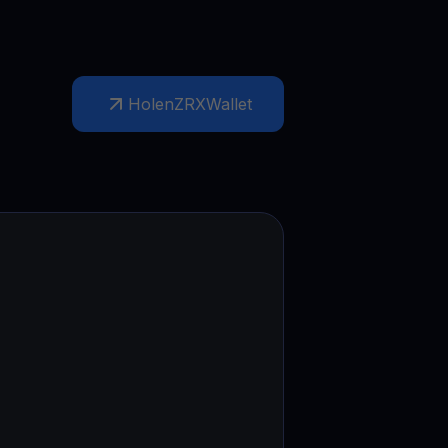
Holen
ZRX
Wallet