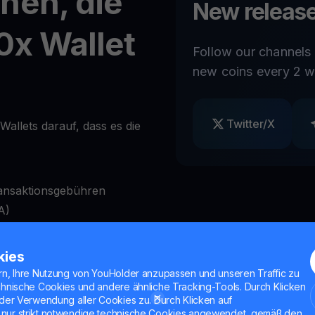
nen, die
New release
0x Wallet
Follow our channels
new coins every 2 w
Twitter/X
Wallets darauf, dass es die
ansaktionsgebühren
A)
ag
kies
Bedarf zu sperren und zu
rn, Ihre Nutzung von YouHolder anzupassen und unseren Traffic zu
chnische Cookies und andere ähnliche Tracking-Tools. Durch Klicken
der Verwendung aller Cookies zu. Durch Klicken auf
nktionen
nur strikt notwendige technische Cookies angewendet, gemäß den