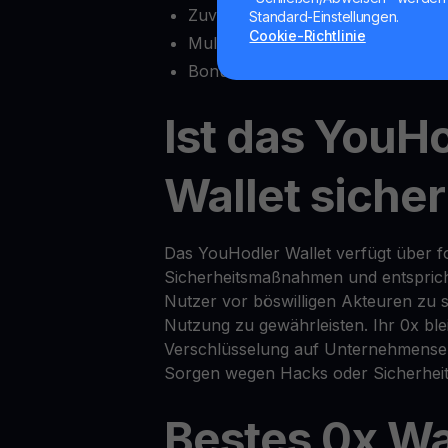
Zuverlässiger Kundensupport
Standard-Einstellungen.
Cookie-Richtlinie
Multisig-Funktionalität
Bonusfunktionen wie
Yield Accou
Ist das YouH
Wallet siche
Das YouHodler Wallet verfügt über for
Sicherheitsmaßnahmen und entsprich
Nutzer vor böswilligen Akteuren zu s
Nutzung zu gewährleisten. Ihr 0x bl
Verschlüsselung auf Unternehmenseb
Sorgen wegen Hacks oder Sicherheit
Bestes 0x Wal