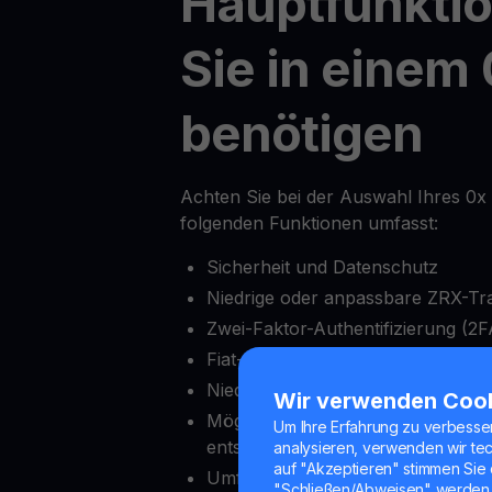
Hauptfunktio
Sie in einem 
benötigen
Achten Sie bei der Auswahl Ihres 0x 
folgenden Funktionen umfasst:
Sicherheit und Datenschutz
Niedrige oder anpassbare ZRX-Tr
Zwei-Faktor-Authentifizierung (2F
Fiat-Onramps und Offramps
Niedriger Mindesteinzahlungsbetr
Wir verwenden Coo
Möglichkeit, Auszahlungen nach 
Um Ihre Erfahrung zu verbesse
entsperren
analysieren, verwenden wir te
auf "Akzeptieren" stimmen Sie 
Umfassende Krypto-Exchange-Fu
"Schließen/Abweisen" werden 