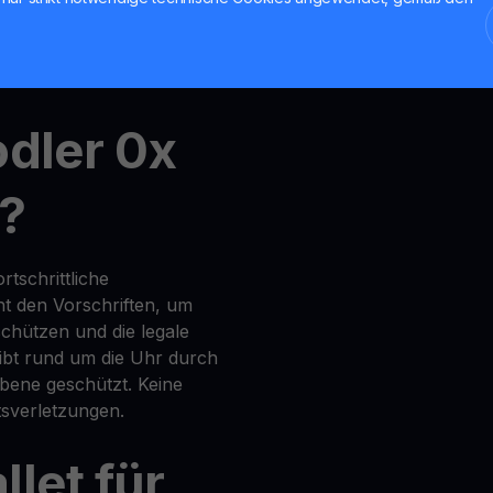
nt
,
MultiHODL
und
Get Cash
odler 0x
r?
tschrittliche
t den Vorschriften, um
chützen und die legale
eibt rund um die Uhr durch
ene geschützt. Keine
sverletzungen.
let für