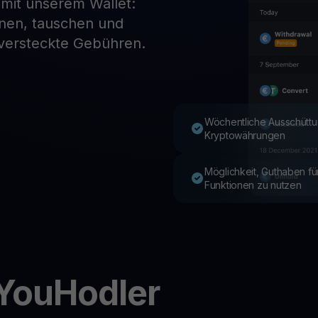
 mit unserem Wallet:
enen, tauschen und
 versteckte Gebühren.
Youhodler App
Herunterladen
App herunterladen und Krypto einfach verwalten
Wöchentliche Ausschüttu
Kryptowährungen
Möglichkeit, Guthaben f
Funktionen zu nutzen
 YouHodler