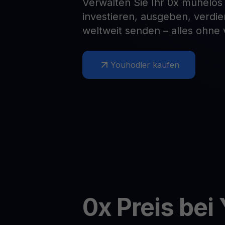
Verwalten Sie Ihr 0x mühelos
investieren, ausgeben, verdi
Web3 wallet
Ihr Web3-Vermögen an einem Ort verwalten
weltweit senden – alles ohne
Youhodler kaufen
0x
Preis bei