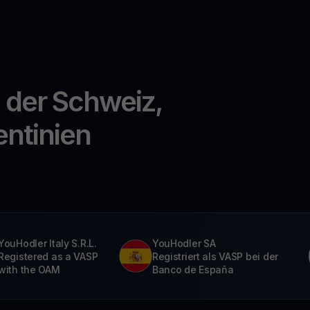
n der Schweiz,
entinien
YouHodler Italy S.R.L.
YouHodler SA
Registered as a VASP
Registriert als VASP bei der
with the OAM
Banco de España