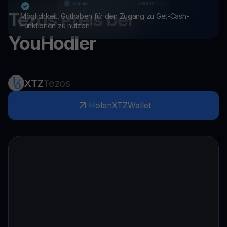
Tezos
Preis bei
Möglichkeit, Guthaben für den Zugang zu Get-Cash-
Funktionen zu nutzen
YouHodler
XTZ
Tezos
Holen
XTZ
Wallet