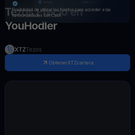
Tezos
Precio en
Posibilidad de utilizar los fondos para acceder a las
funcionalidades Get Cash
YouHodler
XTZ
Tezos
Obtener
XTZ
cartera