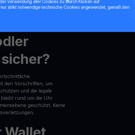
der Verwendung aller Cookies zu. Durch Klicken auf
nur strikt notwendige technische Cookies angewendet, gemäß den
nt
,
MultiHODL
und
Get Cash
odler
 sicher?
tschrittliche
t den Vorschriften, um
chützen und die legale
 bleibt rund um die Uhr
mensebene geschützt. Keine
sverletzungen.
 Wallet