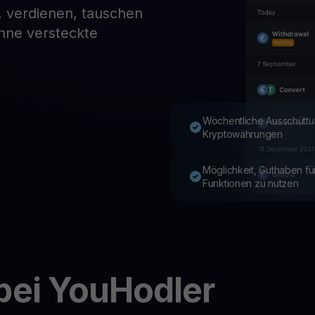
, verdienen, tauschen
ohne versteckte
Youhodler App
Herunterladen
App herunterladen und Krypto einfach verwalten
Wöchentliche Ausschüttu
Kryptowährungen
Möglichkeit, Guthaben f
Funktionen zu nutzen
bei YouHodler