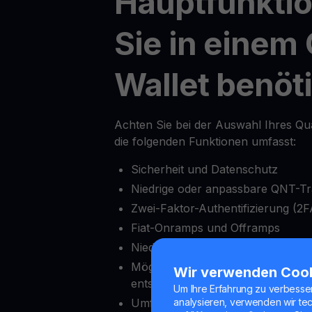
Hauptfunktio
Sie in einem
Wallet benöt
Achten Sie bei der Auswahl Ihres Qua
die folgenden Funktionen umfasst:
Sicherheit und Datenschutz
Niedrige oder anpassbare QNT-T
Zwei-Faktor-Authentifizierung (2F
Fiat-Onramps und Offramps
Niedriger Mindesteinzahlungsbetr
Möglichkeit, Auszahlungen nach 
Wir verwenden Coo
entsperren
Um Ihre Erfahrung zu verbesse
Umfassende Krypto-Exchange-Fu
analysieren, verwenden wir te