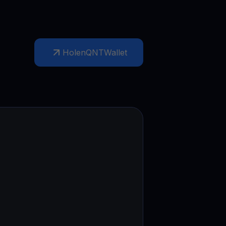
Holen
QNT
Wallet