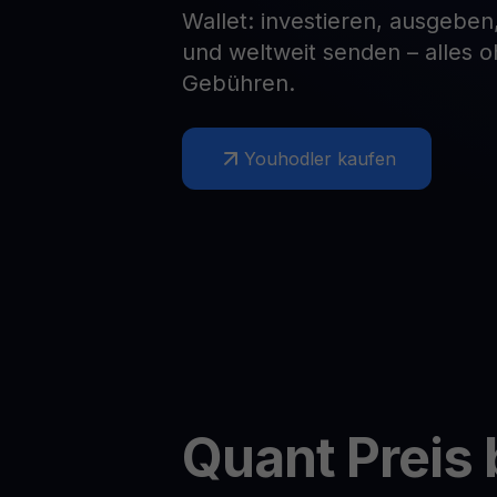
Wallet: investieren, ausgeben
Web3 wallet
und weltweit senden – alles 
Ihr Web3-Vermögen an einem Ort verwalten
Gebühren.
Youhodler kaufen
Quant
Preis 