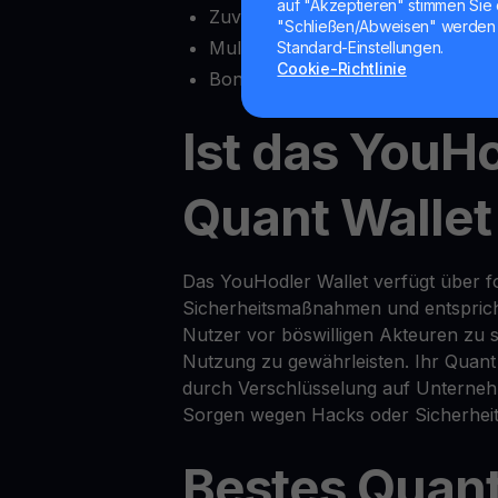
auf "Akzeptieren" stimmen Sie 
Zuverlässiger Kundensupport
"Schließen/Abweisen" werden 
Multisig-Funktionalität
Standard-Einstellungen.
Cookie-Richtlinie
Bonusfunktionen wie
Yield Accou
Ist das YouH
Quant Wallet
Das YouHodler Wallet verfügt über for
Sicherheitsmaßnahmen und entsprich
Nutzer vor böswilligen Akteuren zu s
Nutzung zu gewährleisten. Ihr Quant
durch Verschlüsselung auf Unterneh
Sorgen wegen Hacks oder Sicherheit
Bestes Quant