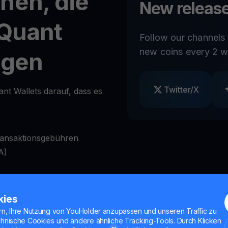
nen, die
New release
 Quant
Follow our channels
new coins every 2 w
igen
Twitter/X
nt Wallets darauf, dass es
ransaktionsgebühren
A)
ag
Bedarf zu sperren und zu
kies
rn, Ihre Nutzung von YouHolder anzupassen und unseren Traffic zu
nktionen
chnische Cookies und andere ähnliche Tracking-Tools. Durch Klicken