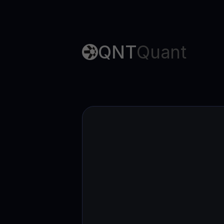
QNT
Quant