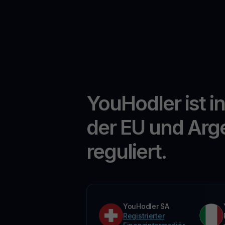
YouHodler ist i
der EU und Arg
reguliert.
YouHodler SA
Registrierter