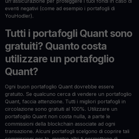
un'assicurazione per proteggere i tuoi fondi in caso di
eventi negativi (come ad esempio i portafogli di
YouHodler).
Tutti i portafogli Quant sono
gratuiti? Quanto costa
utilizzare un portafoglio
Quant?
Ogni buon portafoglio Quant dovrebbe essere
gratuito. Se qualcuno cerca di vendere un portafoglio
Quant, faccia attenzione. Tutti i migliori portafogli in
circolazione sono gratuiti al 100%. Utilizzare un
portafoglio Quant non costa nulla, a parte le
commissioni della blockchain associate ad ogni
transazione. Alcuni portafogli scelgono di coprire tali
commissioni per te, mentre altri ti permettono di