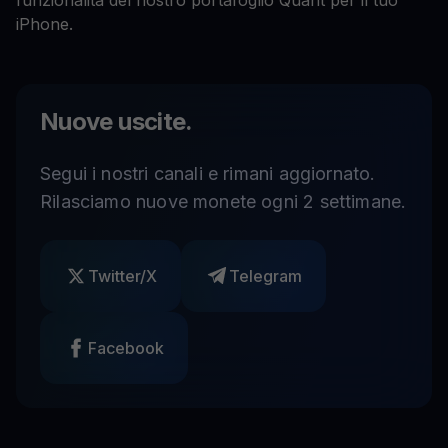
iPhone.
Nuove uscite.
Segui i nostri canali e rimani aggiornato.
Rilasciamo nuove monete ogni 2 settimane.
Twitter/X
Telegram
Facebook