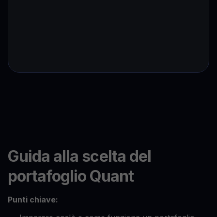
Guida alla scelta del
portafoglio Quant
Punti chiave: