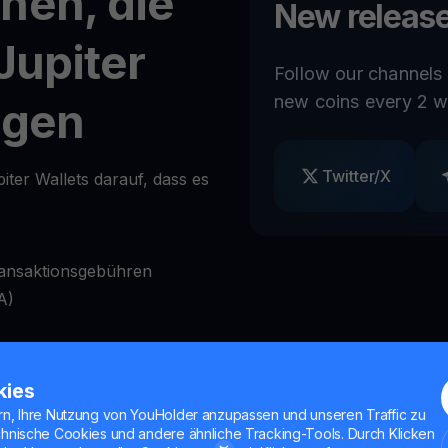
nen, die
New release
Jupiter
Follow our channels
new coins every 2 w
igen
Twitter/X
iter Wallets darauf, dass es
ransaktionsgebühren
A)
ag
Bedarf zu sperren und zu
kies
rn, Ihre Nutzung von YouHolder anzupassen und unseren Traffic zu
nktionen
chnische Cookies und andere ähnliche Tracking-Tools. Durch Klicken