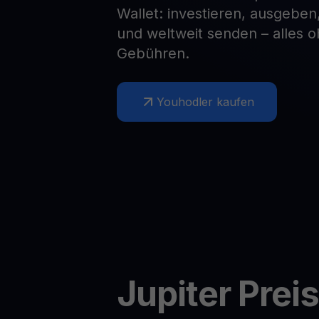
Wallet: investieren, ausgeben
Web3 wallet
und weltweit senden – alles 
Ihr Web3-Vermögen an einem Ort verwalten
Gebühren.
Youhodler kaufen
Jupiter
Preis