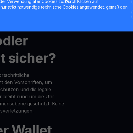
der Verwendung aller Cookies zu. Durch Klicken auf
nur strikt notwendige technische Cookies angewendet, gemäß den
nt
,
MultiHODL
und
Get Cash
odler
t sicher?
tschrittliche
t den Vorschriften, um
chützen und die legale
r bleibt rund um die Uhr
mensebene geschützt. Keine
sverletzungen.
er Wallet