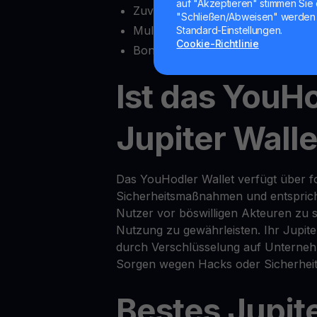
auf "Akzeptieren" stimmen Sie 
Zuverlässiger Kundensupport
"Schließen/Abweisen" werden 
Multisig-Funktionalität
Standard-Einstellungen.
Cookie-Richtlinie
Bonusfunktionen wie
Yield Accou
Ist das YouH
Jupiter Walle
Das YouHodler Wallet verfügt über for
Sicherheitsmaßnahmen und entsprich
Nutzer vor böswilligen Akteuren zu s
Nutzung zu gewährleisten. Ihr Jupite
durch Verschlüsselung auf Unterneh
Sorgen wegen Hacks oder Sicherheit
Bestes Jupit