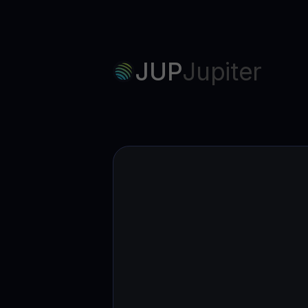
JUP
Jupiter