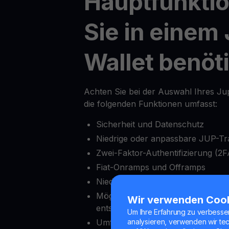
Hauptfunktio
Sie in einem 
Wallet benöt
Achten Sie bei der Auswahl Ihres Jup
die folgenden Funktionen umfasst:
Sicherheit und Datenschutz
Niedrige oder anpassbare JUP-T
Zwei-Faktor-Authentifizierung (2F
Fiat-Onramps und Offramps
Niedriger Mindesteinzahlungsbetr
Möglichkeit, Auszahlungen nach 
Wir verwenden Coo
entsperren
Um Ihre Erfahrung zu verbesse
Umfassende Krypto-Exchange-Fu
analysieren, verwenden wir te