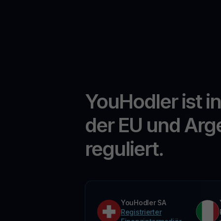
YouHodler ist i
der EU und Arg
reguliert.
YouHodler SA
Registrierter