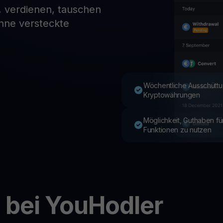
, verdienen, tauschen
ohne versteckte
Youhodler App
Herunterladen
App herunterladen und Krypto einfach verwalten
Wöchentliche Ausschüttu
Kryptowährungen
Möglichkeit, Guthaben f
Funktionen zu nutzen
 bei YouHodler