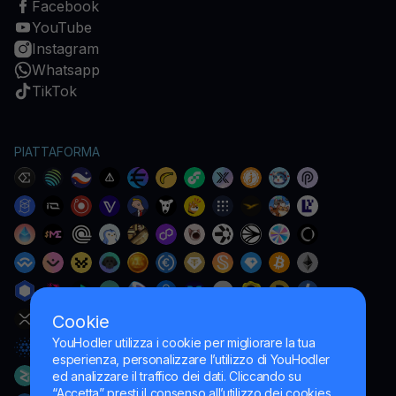
Facebook
YouTube
Instagram
Whatsapp
TikTok
PIATTAFORMA
Cookie
YouHodler utilizza i cookie per migliorare la tua
esperienza, personalizzare l’utilizzo di YouHodler
ed analizzare il traffico dei dati. Cliccando su
“Accetta” presti il consenso all’utilizzo dei cookies.