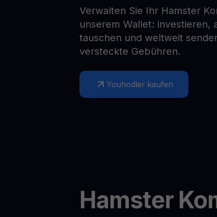
Verwalten Sie Ihr Hamster K
Web3 wallet
unserem Wallet: investieren,
Ihr Web3-Vermögen an einem Ort verwalten
tauschen und weltweit senden
versteckte Gebühren.
Youhodler kaufen
Hamster Ko