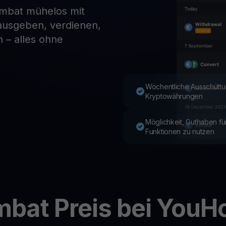
ombat mühelos mit
 ausgeben, verdienen,
Youhodler App
 – alles ohne
Herunterladen
App herunterladen und Krypto einfach verwalten
Wöchentliche Ausschüttu
Kryptowährungen
Möglichkeit, Guthaben f
Funktionen zu nutzen
mbat
Preis bei YouH