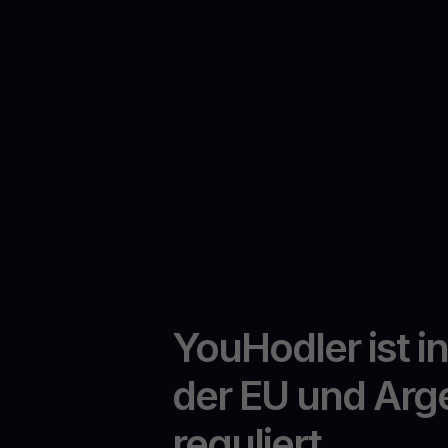
YouHodler ist i
der EU und Arg
reguliert.