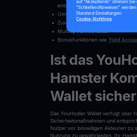
auf "Akzeptieren" stimmen Sie 
entsperren
"Schließen/Abweisen" werden 
Standard-Einstellungen.
Umfassende Krypto-Exchange-Fu
Cookie-Richtlinie
Zuverlässiger Kundensupport
Multisig-Funktionalität
Bonusfunktionen wie
Yield Accou
Ist das YouH
Hamster Ko
Wallet siche
Das YouHodler Wallet verfügt über for
Sicherheitsmaßnahmen und entsprich
Nutzer vor böswilligen Akteuren zu s
Nutzung zu gewährleisten. Ihr Hams