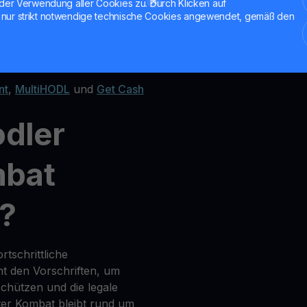
der Verwendung aller Cookies zu. Durch Klicken auf
nur strikt notwendige technische Cookies angewendet, gemäß den
nktionen
nt
,
MultiHODL
und
Get Cash
odler
mbat
r?
tschrittliche
t den Vorschriften, um
chützen und die legale
ter Kombat bleibt rund um