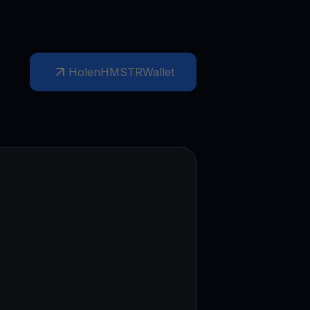
Holen
HMSTR
Wallet