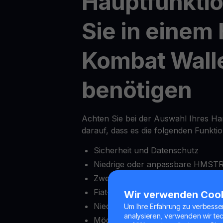
Hauptfunktio
Sie in einem
Kombat Wall
benötigen
Achten Sie bei der Auswahl Ihres H
darauf, dass es die folgenden Funkti
Sicherheit und Datenschutz
Niedrige oder anpassbare HMSTR
Zwei-Faktor-Authentifizierung (2F
Fiat-Onramps und Offramps
Wir verwenden Coo
Niedriger Mindesteinzahlungsbetr
Um Ihre Erfahrung zu verbesse
analysieren, verwenden wir te
Möglichkeit, Auszahlungen nach 