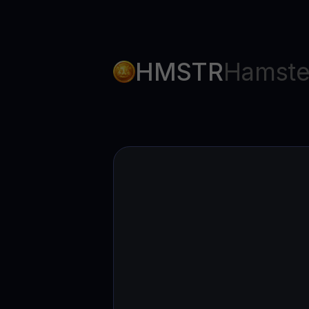
HMSTR
Hamste