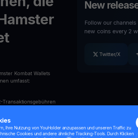
nen, die
New release
 Hamster
Follow our channels
new coins every 2 w
et
Twitter/X
amster Kombat Wallets
onen umfasst:
-Transaktionsgebühren
A)
kies
ag
rn, Ihre Nutzung von YouHolder anzupassen und unseren Traffic zu
chnische Cookies und andere ähnliche Tracking-Tools. Durch Klicken
Bedarf zu sperren und zu