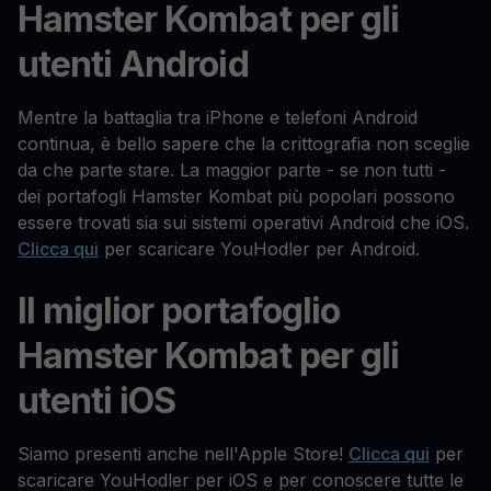
Hamster Kombat per gli
utenti Android
Mentre la battaglia tra iPhone e telefoni Android
continua, è bello sapere che la crittografia non sceglie
da che parte stare. La maggior parte - se non tutti -
dei portafogli Hamster Kombat più popolari possono
essere trovati sia sui sistemi operativi Android che iOS.
Clicca qui
per scaricare YouHodler per Android.
Il miglior portafoglio
Hamster Kombat per gli
utenti iOS
Siamo presenti anche nell'Apple Store!
Clicca qui
per
scaricare YouHodler per iOS e per conoscere tutte le