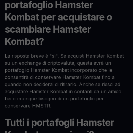
portafoglio Hamster
Kombat per acquistare o
scambiare Hamster
Kombat?
La risposta breve è "sì". Se acquisti Hamster Kombat
su un exchange di criptovalute, questa avrà un
portafoglio Hamster Kombat incorporato che le
consentirà di conservare Hamster Kombat fino a
quando non deciderai di ritirarlo. Anche se riesci ad
acquistare Hamster Kombat in contanti da un amico,
hai comunque bisogno di un portafoglio per
conservare HMSTR.
Tutti i portafogli Hamster