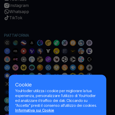
Instagram
Whatsapp
TikTok
PIATTAFORMA
Cookie
YouHodler utilizza i cookie per migliorare la tua
esperienza, personalizzare l’utilizzo di YouHodler
ed analizzare il traffico dei dati. Cliccando su
“Accetta” presti il consenso all’utilizzo dei cookies.
Informativa sui Cookie