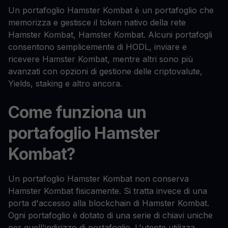
Un portafoglio Hamster Kombat è un portafoglio che
memorizza e gestisce il token nativo della rete
Hamster Kombat, Hamster Kombat. Alcuni portafogli
consentono semplicemente di HODL, inviare e
ricevere Hamster Kombat, mentre altri sono più
avanzati con opzioni di gestione delle criptovalute,
Yields, staking e altro ancora.
Come funziona un
portafoglio Hamster
Kombat?
Un portafoglio Hamster Kombat non conserva
Hamster Kombat fisicamente. Si tratta invece di una
porta d'accesso alla blockchain di Hamster Kombat.
Ogni portafoglio è dotato di una serie di chiavi uniche
per quell'indirizzo di portafoglio. L'utente utilizza