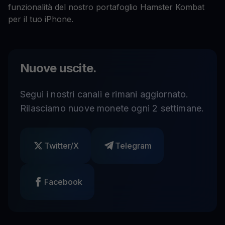
funzionalità del nostro portafoglio Hamster Kombat
per il tuo iPhone.
Nuove uscite.
Segui i nostri canali e rimani aggiornato.
Rilasciamo nuove monete ogni 2 settimane.
Twitter/X
Telegram
Facebook