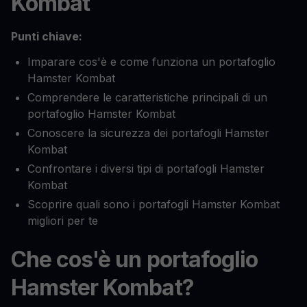
Kombat
Punti chiave:
Imparare cos'è e come funziona un portafoglio
Hamster Kombat
Comprendere le caratteristiche principali di un
portafoglio Hamster Kombat
Conoscere la sicurezza dei portafogli Hamster
Kombat
Confrontare i diversi tipi di portafogli Hamster
Kombat
Scoprire quali sono i portafogli Hamster Kombat
migliori per te
Che cos'è un portafoglio
Hamster Kombat?