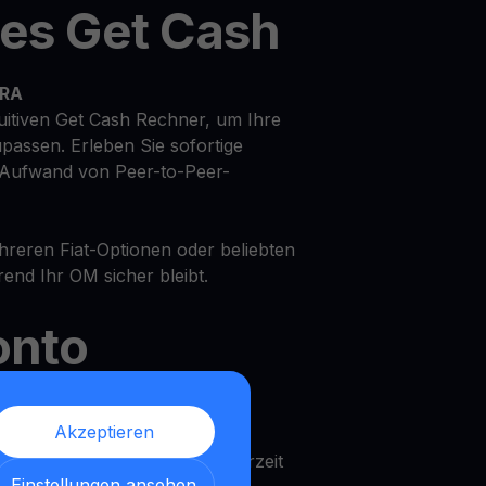
tes Get Cash
TRA
uitiven Get Cash Rechner, um Ihre
upassen. Erleben Sie sofortige
Aufwand von Peer-to-Peer-
ehreren Fiat-Optionen oder beliebten
nd Ihr OM sicher bleibt.
onto
f Ihr MANTRA mit flexiblen
Akzeptieren
nen Ihre Vermögenswerte jederzeit
Einstellungen ansehen