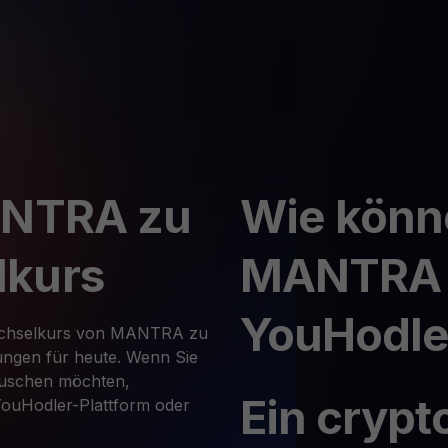
ANTRA zu
Wie könn
lkurs
MANTRA 
YouHodle
Wechselkurs von MANTRA zu
ngen für heute. Wenn Sie
auschen möchten,
Ein crypt
 YouHodler-Plattform oder