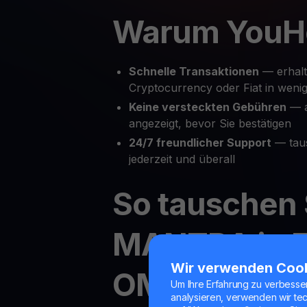
Warum YouH
Schnelle Transaktionen
— erhalt
Cryptocurrency oder Fiat in wenig
Keine versteckten Gebühren
— a
angezeigt, bevor Sie bestätigen
24/7 freundlicher Support
— tau
jederzeit und überall
So tauschen 
MANTRA in F
Wir verwenden Coo
OM in Crypto
Um Ihre Erfahrung zu verbesse
analysieren, verwenden wir te