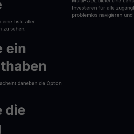
e
MultiHODL bietet eine benu
Investieren für alle zugäng
problemlos navigieren und
 eine Liste aller
m zu sehen.
 ein
uthaben
rscheint daneben die Option
e die
g