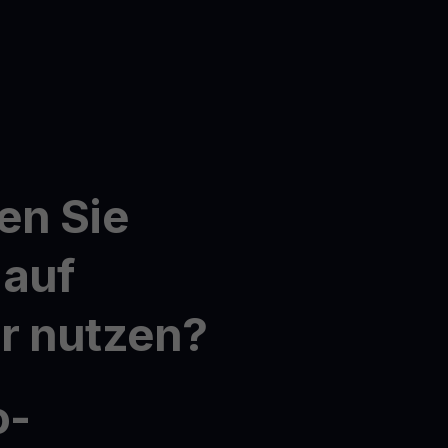
en Sie
auf
r nutzen?
o-