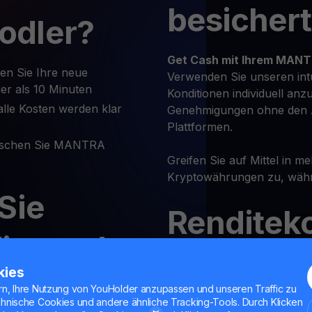
besicher
odler?
Get Cash
mit Ihrem MAN
en Sie Ihre neue
Verwenden Sie unseren int
er als 10 Minuten
Konditionen individuell anz
lle Kosten werden klar
Genehmigungen ohne den 
Plattformen.
schen Sie MANTRA
Greifen Sie auf Mittel in m
Kryptowährungen zu, währe
Sie
Renditek
iat und
Verdienen Sie bis zu
30% au
kies
 auf
Konditionen.
rn, Ihre Nutzung von YouHolder anzupassen und unseren Traffic zu
Keine Sperrfrist — Sie kön
chnische Cookies und andere ähnliche Tracking-Tools. Durch Klicken