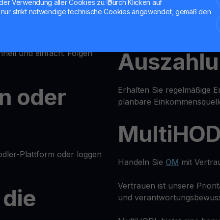
nutzen und abheben.
der Verwendung aller Cookies zu. Durch Klicken auf
nur strikt notwendige technische Cookies angewendet, gemäß den
Wöchentl
 in Fiat oder eine andere
nell und einfach. Folgen
Auszahl
en oder
Erhalten Sie regelmäßige E
planbare Einkommensquell
MultiHO
odler-Plattform oder loggen
Handeln Sie
OM
mit Vertra
.
Vertrauen ist unsere Priori
 die
und verantwortungsbewus