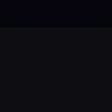
Youhodler App
Herunterladen
App herunterladen und Krypto einfach verwalten