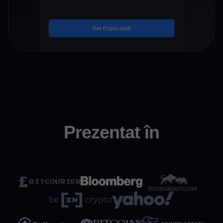
Prezentat în