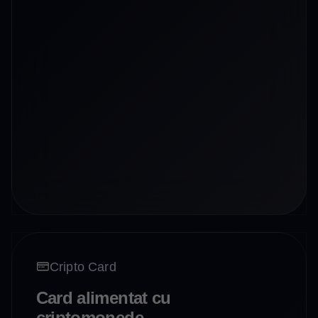
Cripto Card
Card alimentat cu
criptomonede.