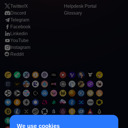
Twitter/X
Helpdesk Portal
Discord
Glossary
Telegram
Facebook
Linkedin
YouTube
Instagram
Reddit
We use cookies