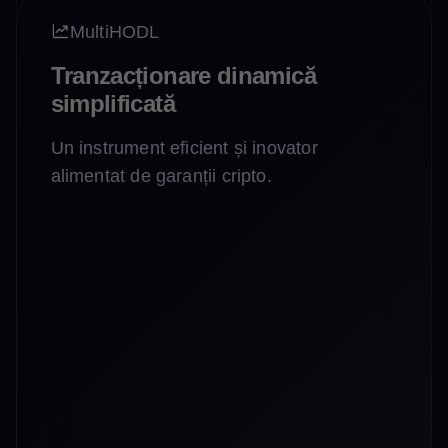
MultiHODL
Tranzacționare dinamică
simplificată
Un instrument eficient și inovator
alimentat de garanții cripto.