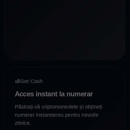
Get Cash
Acces instant la numerar
Păstrați-vă criptomonedele și obțineți
numerar instantaneu pentru nevoile
zilnice.