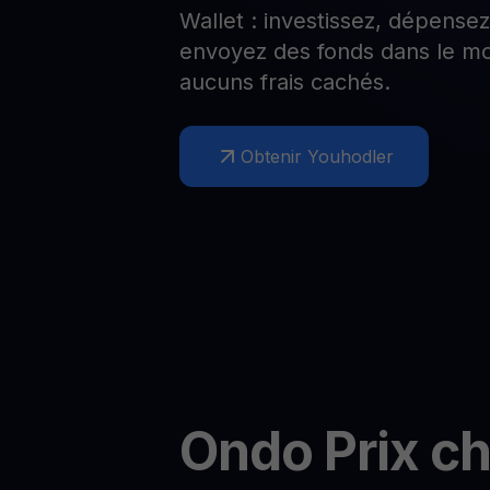
Wallet : investissez, dépense
Web3 wallet
envoyez des fonds dans le mo
Votre patrimoine Web3 géré en un seul endroit
aucuns frais cachés.
Obtenir Youhodler
Ondo
Prix c