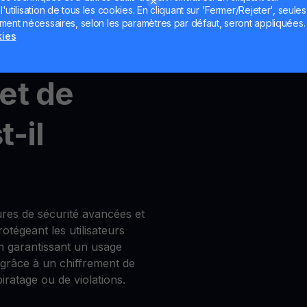
utilisation de tous les cookies. En cliquant sur 'Fermer/Rejeter', seules
ement nécessaires, selon les paramètres par défaut, seront appliquées.
count
,
MultiHODL
et
Get
kies
et de
-il
res de sécurité avancées et
tégeant les utilisateurs
en garantissant un usage
 grâce à un chiffrement de
iratage ou de violations.