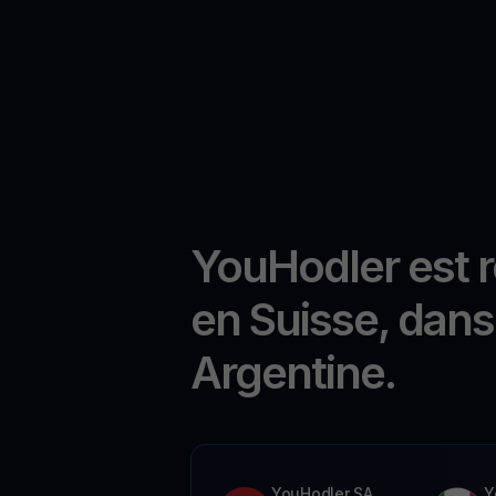
YouHodler est 
en Suisse, dans 
Argentine.
YouHodler SA
Y