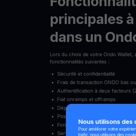
Fonctionnali
principales à
dans un Ondo
Lors du choix de votre Ondo Wallet, a
fonctionnalités suivantes :
Sécurité et confidentialité
Frais de transaction ONDO bas ou
Authentification à deux facteurs (
Fiat onramps et offramps
Dépôt minimum réduit
Possibilité de bloquer et débloquer
Nous utilisons des
Fonctionnalités complètes d’écha
Pour améliorer votre expérien
Service client fiable
trafic, nous utilisons des cooki