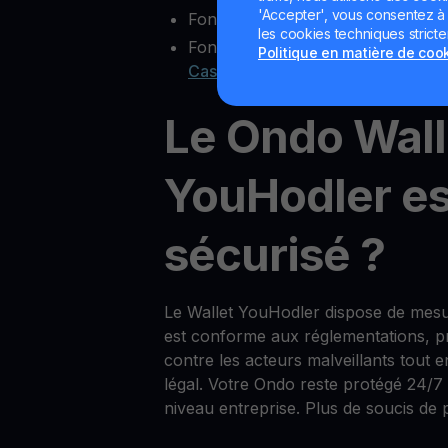
'Accepter', vous consentez à l'
Fonctionnalité multisig
les cookies techniques strict
Fonctions bonus comme
Yield Ac
Politique en matière de coo
Cash
Le Ondo Wall
YouHodler est
sécurisé ?
Le Wallet YouHodler dispose de mesu
est conforme aux réglementations, pro
contre les acteurs malveillants tout 
légal. Votre Ondo reste protégé 24/7
niveau entreprise. Plus de soucis de p