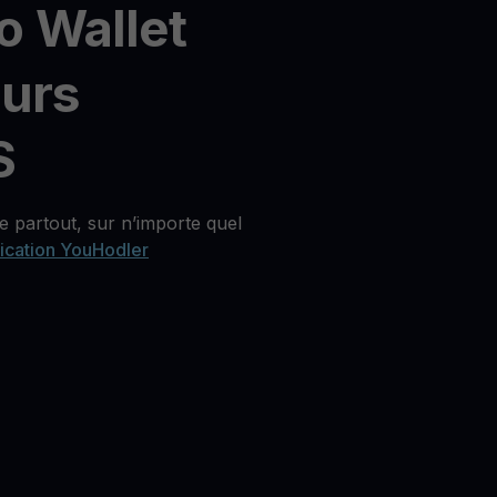
o Wallet
eurs
S
 partout, sur n’importe quel
lication YouHodler