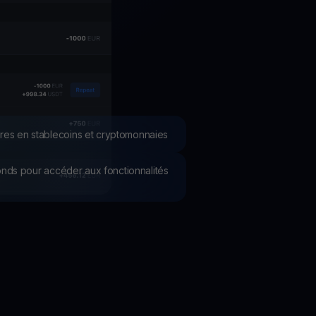
romotions
plorez les derniers concours et promotions
res en stablecoins et cryptomonnaies
 fonds pour accéder aux fonctionnalités