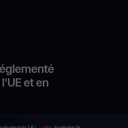
réglementé
l'UE et en
ouHodler Italy S.R.L.
YouHodler SA