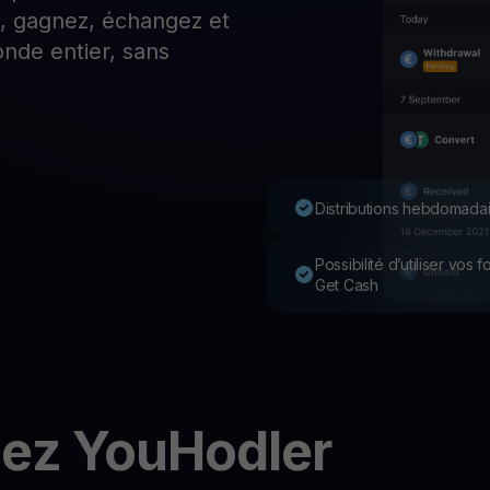
z, gagnez, échangez et
P
nde entier, sans
Ex
Youhodler App
Télécharger
Télécharge l’appli et gère ta crypto facilement
Distributions hebdomadai
Possibilité d’utiliser vos
Get Cash
hez YouHodler