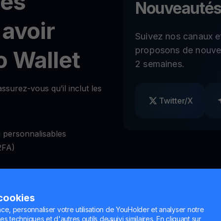
tés
Nouveautés
 avoir
Suivez nos canaux e
proposons de nouvel
 Wallet
2 semaines.
ssurez-vous qu’il inclut les
Twitter/X
 personnalisables
2FA)
 les retraits à volonté
 cookies
nge de cryptos
ce, personnaliser votre utilisation de YouHolder et analyser notre
es techniques et d'autres outils de suivi similaires. En cliquant sur