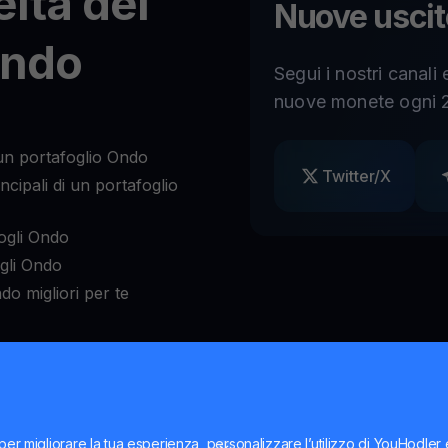
elta del
Nuove uscit
Ondo
Segui i nostri canali
nuove monete ogni 2
un portafoglio Ondo
Twitter/X
cipali di un portafoglio
ogli Ondo
ogli Ondo
do migliori per te
Ondo?
per migliorare la tua esperienza, personalizzare l’utilizzo di YouHodler