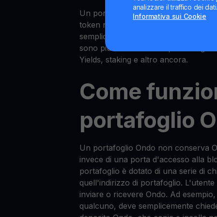
analizzare il traffico dei da
Un portafoglio Ondo è un portafoglio
Informativa sui Cookie
token nativo della rete Ondo, Ondo. 
semplicemente di fare HODL, inviare 
sono più avanzati con opzioni di gesti
Yields, staking e altro ancora.
Come funzio
portafoglio 
Un portafoglio Ondo non conserva Ond
invece di una porta d'accesso alla bl
portafoglio è dotato di una serie di c
quell'indirizzo di portafoglio. L'utente
inviare o ricevere Ondo. Ad esempio,
qualcuno, deve semplicemente chiedere