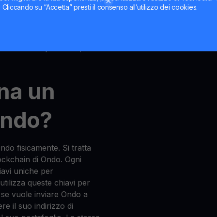
ti. Cliccando su “Accetta” presti il consenso all’utilizzo dei cookies.
 che memorizza e gestisce il
Alcuni portafogli consentono
e ricevere Ondo, mentre altri
one delle criptovalute,
na un
Ondo?
o fisicamente. Si tratta
ockchain di Ondo. Ogni
hiavi uniche per
 utilizza queste chiavi per
 se vuole inviare Ondo a
 il suo indirizzo di