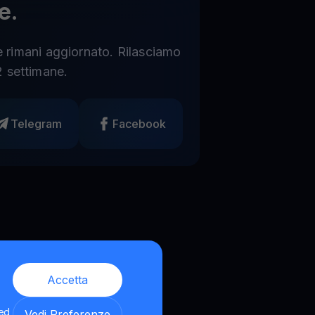
e.
 e rimani aggiornato. Rilasciamo
 settimane.
Telegram
Facebook
Accetta
 ed
Vedi Preferenze