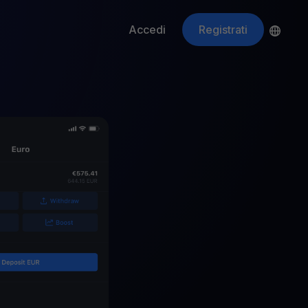
Accedi
Registrati
ApeCoin
APE
$
Fetching price
ti gli asset crypto