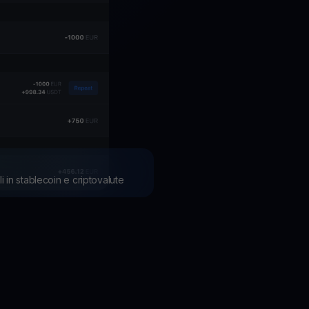
li in stablecoin e criptovalute