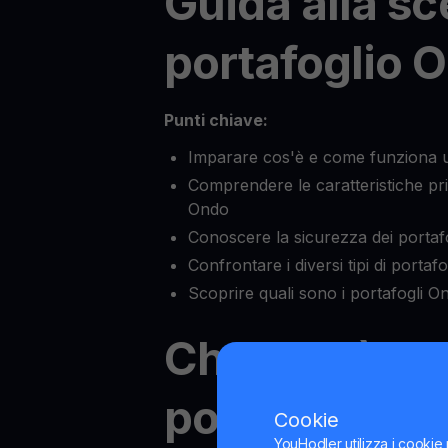
Guida alla sc
portafoglio 
Punti chiave:
Imparare cos'è e come funziona 
Comprendere le caratteristiche prin
Ondo
Conoscere la sicurezza dei portaf
Confrontare i diversi tipi di portaf
Scoprire quali sono i portafogli On
Che cos'è un
portafoglio 
Cookie
YouHodler utilizza i cookie 