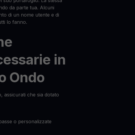
l suo portafoglio. La stessa
ndo da parte tua. Alcuni
nto di un nome utente e di
ti lo fanno.
he
cessarie in
io Ondo
, assicurati che sia dotato
basse o personalizzate