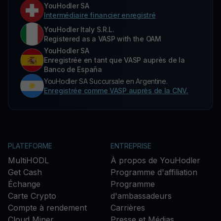
YouHodler SA
Intermédiaire financier enregistré
YouHodler Italy S.R.L.
Registered as a VASP with the OAM
YouHodler SA
Enregistrée en tant que VASP auprès de la
Banco de España
YouHodler SA Succursale en Argentine.
Enregistrée comme VASP auprès de la CNV.
PLATEFORME
ENTREPRISE
MultiHODL
À propos de YouHodler
Get Cash
Programme d'affiliation
Échange
Programme
Carte Crypto
d'ambassadeurs
Compte à rendement
Carrières
Cloud Miner
Presse et Médias