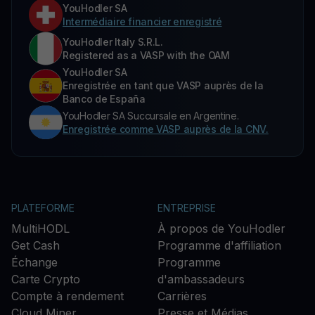
YouHodler SA
Intermédiaire financier enregistré
YouHodler Italy S.R.L.
Registered as a VASP with the OAM
YouHodler SA
Enregistrée en tant que VASP auprès de la
Banco de España
YouHodler SA Succursale en Argentine.
Enregistrée comme VASP auprès de la CNV.
PLATEFORME
ENTREPRISE
MultiHODL
À propos de YouHodler
Get Cash
Programme d'affiliation
Échange
Programme
Carte Crypto
d'ambassadeurs
Compte à rendement
Carrières
Cloud Miner
Presse et Médias