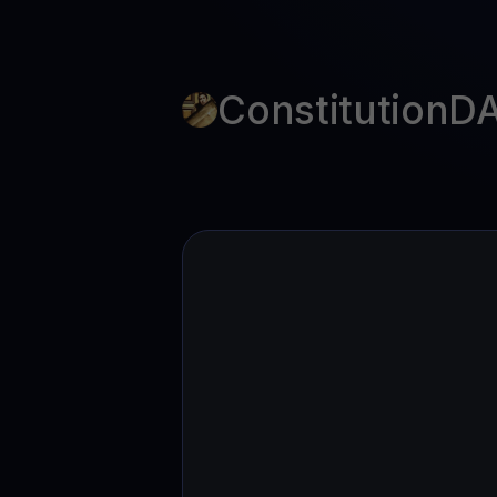
Web3 wallet
Votre patrimoine Web3 géré en un seul endroit
ConstitutionD