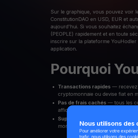
Sur le graphique, vous pouvez voir l
ConstitutionDAO en USD, EUR et aut
aujourd'hui. Si vous souhaitez écha
(PEOPLE) rapidement et en toute sécur
inscrire sur la plateforme YouHodler
application.
Pourquoi You
Transactions rapides
— recevez 
cryptomonnaie ou devise fiat en 
Pas de frais cachés
— tous les c
affichés avant confirmation
Support amical 24/7
— échangez 
Nous utilisons des
moment, où que vous soyez
Pour améliorer votre expérien
trafic, nous utilisons des cooki