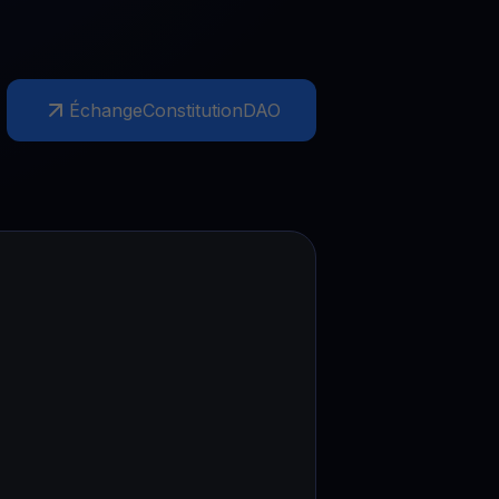
romotions
plorez les derniers concours et promotions
Échange
ConstitutionDAO