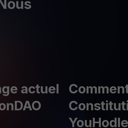
 Nous
ge actuel
Comment 
tionDAO
Constitu
YouHodle