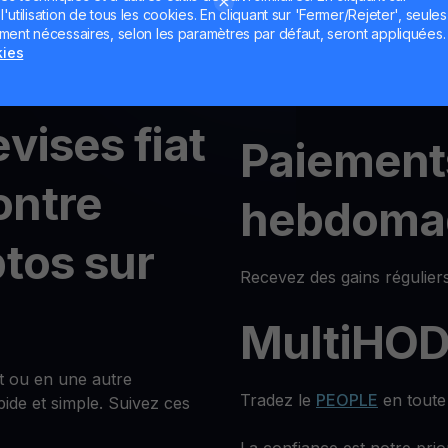
hanger
utilisation de tous les cookies. En cliquant sur 'Fermer/Rejeter', seules
Gagnez jusqu’à
30% sur vot
ement nécessaires, selon les paramètres par défaut, seront appliquées.
conditions flexibles.
kies
nDAO
Pas de période de blocage —
actifs à tout moment.
vises fiat
Paiement
ontre
hebdoma
ptos sur
Recevez des gains réguliers
MultiHO
t ou en une autre
Tradez le
PEOPLE
en toute 
ide et simple. Suivez ces