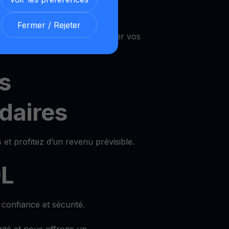
re ConstitutionDAO avec des
Fermer / Rejeter
 vous pouvez utiliser et retirer vos
s
daires
 et profitez d’un revenu prévisible.
DL
confiance et sécurité.