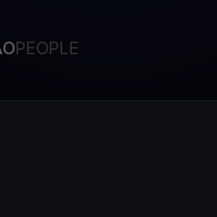
P
Ex
Youhodler App
AO
PEOPLE
Télécharger
Télécharge l’appli et gère ta crypto facilement