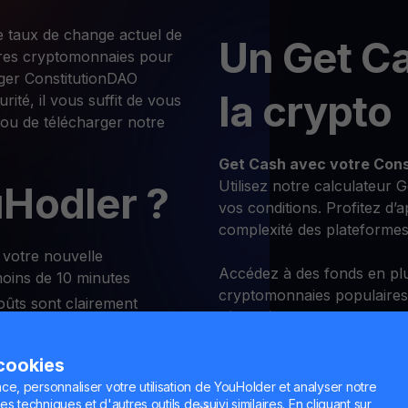
e taux de change actuel de
Un Get C
res cryptomonnaies pour
nger ConstitutionDAO
la crypto
ité, il vous suffit de vous
 ou de télécharger notre
Get Cash
avec votre Con
Utilisez notre calculateur G
Hodler ?
vos conditions. Profitez d’
complexité des plateformes
votre nouvelle
Accédez à des fonds en plu
moins de 10 minutes
cryptomonnaies populaires
oûts sont clairement
sécurité.
ConstitutionDAO à tout
Yield Ac
 cookies
ce, personnaliser votre utilisation de YouHolder et analyser notre
es techniques et d'autres outils de suivi similaires. En cliquant sur