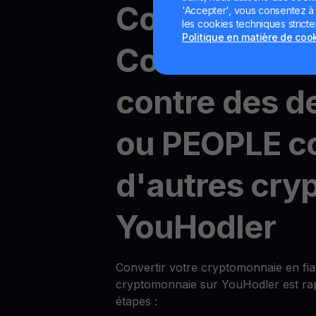
Comment éc
'Accepter', vous consentez à l'
les cookies techniques strict
Politique en matière de coo
Constitutio
contre des de
ou PEOPLE c
d'autres cry
YouHodler
Convertir votre cryptomonnaie en fia
cryptomonnaie sur YouHodler est rap
étapes :