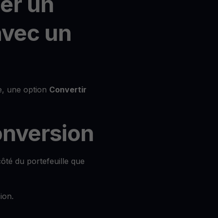
ner un
avec un
de, une option
Convertir
conversion
ôté du portefeuille que
ion.