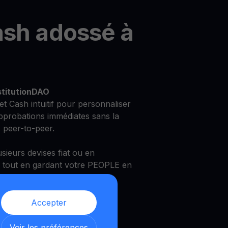
ash adossé à
stitutionDAO
et Cash intuitif pour personnaliser
approbations immédiates sans la
 peer-to-peer.
sieurs devises fiat ou en
 tout en gardant votre PEOPLE en
count
Accepter
Voir les préférences