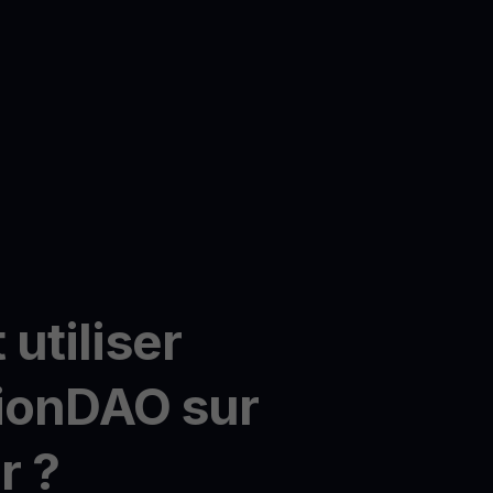
utiliser
tionDAO sur
r ?