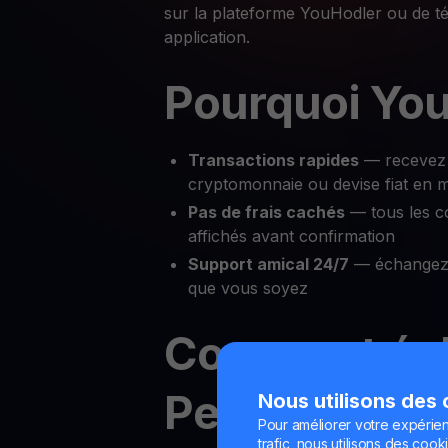
sur la plateforme YouHodler ou de t
application.
Pourquoi You
Transactions rapides
— recevez 
cryptomonnaie ou devise fiat en 
Pas de frais cachés
— tous les c
affichés avant confirmation
Support amical 24/7
— échangez 
que vous soyez
Comment éc
Pendle contr
Nous utilisons des
Pour améliorer votre expérien
trafic, nous utilisons des cooki