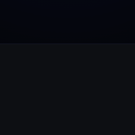
P
Ex
Youhodler App
Télécharger
Télécharge l’appli et gère ta crypto facilement