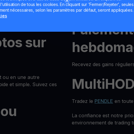
ou
Pas de période de blocage —
utilisation de tous les cookies. En cliquant sur 'Fermer/Rejeter', seules
actifs à tout moment.
ement nécessaires, selon les paramètres par défaut, seront appliquées.
kies
re
Paiement
ptos sur
hebdoma
Recevez des gains réguliers
t ou en une autre
MultiHO
ide et simple. Suivez ces
Tradez le
PENDLE
en toute 
 ou
La confiance est notre prio
environnement de trading t