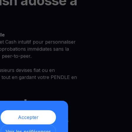
ash adossé à
le
et Cash intuitif pour personnaliser
approbations immédiates sans la
 peer-to-peer.
sieurs devises fiat ou en
 tout en gardant votre PENDLE en
count
Accepter
re Pendle avec des conditions
Voir les préférences