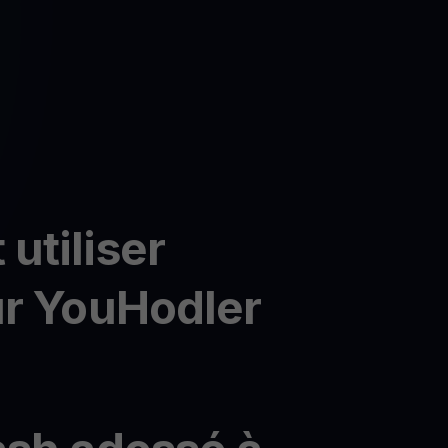
utiliser
ur YouHodler