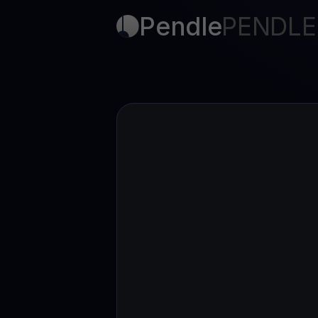
Pendle
PENDLE
Web3 wallet
Votre patrimoine Web3 géré en un seul endroit