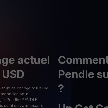
ge actuel
Comment 
n USD
Pendle s
?
e taux de change actuel de
tomonnaies pour
nger Pendle (PENDLE)
s suffit de vous inscrire