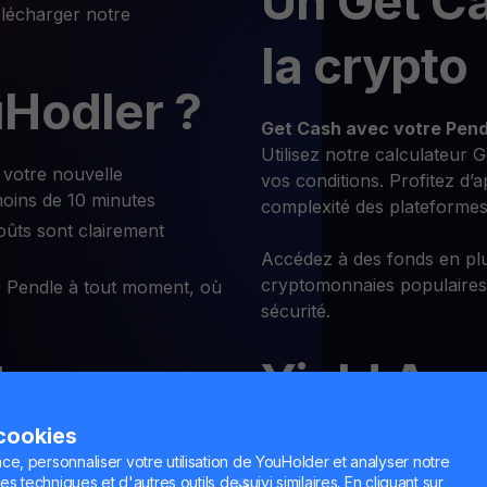
Un Get C
élécharger notre
la crypto
Hodler ?
Get Cash
avec votre Pend
Utilisez notre calculateur G
votre nouvelle
vos conditions. Profitez d’
moins de 10 minutes
complexité des plateformes
oûts sont clairement
Accédez à des fonds en plu
cryptomonnaies populaires
Pendle à tout moment, où
sécurité.
Yield Ac
hanger
e des
 cookies
Gagnez jusqu’à
30% sur vot
ce, personnaliser votre utilisation de YouHolder et analyser notre
flexibles.
es techniques et d'autres outils de suivi similaires. En cliquant sur