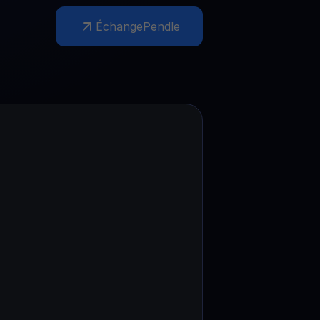
romotions
Échange
Pendle
plorez les derniers concours et promotions