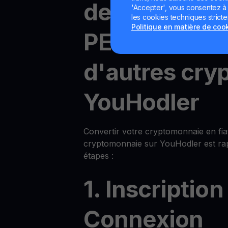
devises fiat 
'Accepter', vous consentez à l'
les cookies techniques strict
Politique en matière de coo
PENDLE cont
d'autres cry
YouHodler
Convertir votre cryptomonnaie en fia
cryptomonnaie sur YouHodler est rap
étapes :
1. Inscription
Connexion