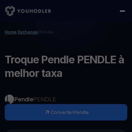
Home
/
Exchange
/
Pendle
Troque Pendle PENDLE à
melhor taxa
Pendle
PENDLE
Converter
Pendle