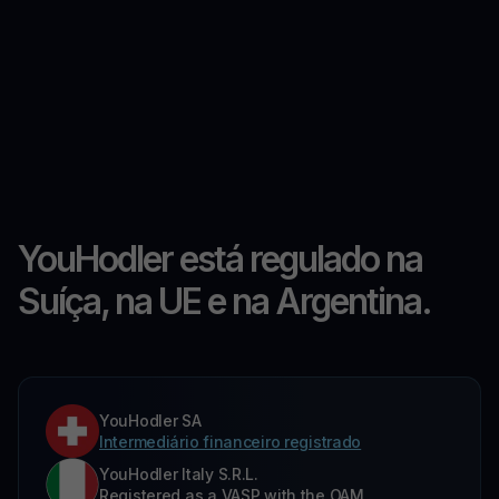
YouHodler está regulado na
Suíça, na UE e na Argentina.
YouHodler SA
Intermediário financeiro registrado
YouHodler Italy S.R.L.
Registered as a VASP with the OAM