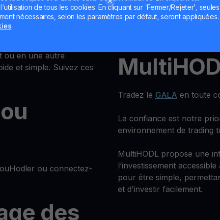
hebdoma
utilisation de tous les cookies. En cliquant sur 'Fermer/Rejeter', seules
ement nécessaires, selon les paramètres par défaut, seront appliquées.
YouHodler
kies
Recevez des gains réguliers
t ou en une autre
MultiHO
ide et simple. Suivez ces
Tradez le
GALA
en toute co
 ou
La confiance est notre prio
environnement de trading t
MultiHODL propose une inte
l’investissement accessible
YouHodler ou connectez-
pour être simple, permett
et d’investir facilement.
page des