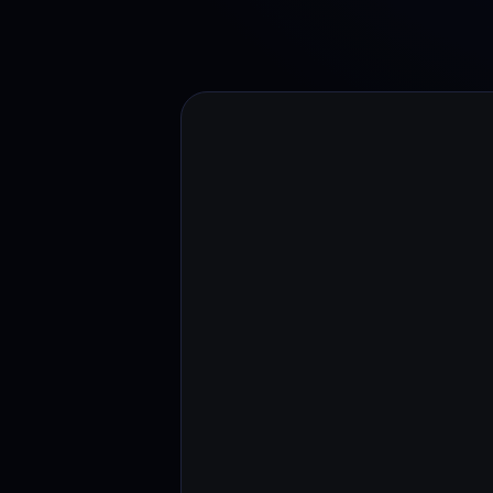
Web3 wallet
Votre patrimoine Web3 géré en un seul endroit