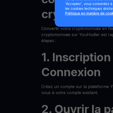
'Accepter', vous consentez à l'
les cookies techniques strict
cryptos sur 
Politique en matière de coo
Convertir votre cryptomonnaie en fia
cryptomonnaie sur YouHodler est rap
étapes :
1. Inscription
Connexion
Créez un compte sur la plateforme 
vous à votre compte existant.
2. Ouvrir la 