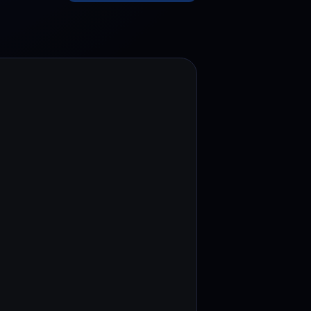
romotions
plorez les derniers concours et promotions