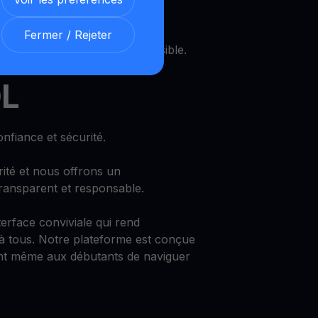
daires
Fermer / Rejeter
 et profitez d’un revenu prévisible.
DL
nfiance et sécurité.
rité et nous offrons un
ransparent et responsable.
rface conviviale qui rend
 à tous. Notre plateforme est conçue
ant même aux débutants de naviguer