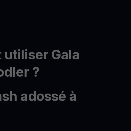
tiliser Gala
dler ?
ash adossé à