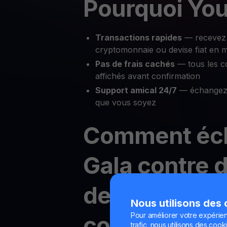
Pourquoi You
Transactions rapides
— recevez 
cryptomonnaie ou devise fiat en 
Pas de frais cachés
— tous les c
affichés avant confirmation
Support amical 24/7
— échangez 
que vous soyez
Comment éc
Gala contre 
devises fiat
Nous utilisons des
Pour améliorer votre expérien
contre d'aut
trafic, nous utilisons des cooki