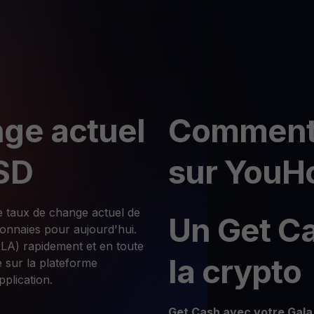
ge actuel
Comment u
SD
sur YouHo
e taux de change actuel de
Un Get C
onnaies pour aujourd'hui.
LA) rapidement et en toute
la crypto
re sur la plateforme
plication.
Get Cash
avec votre Gala