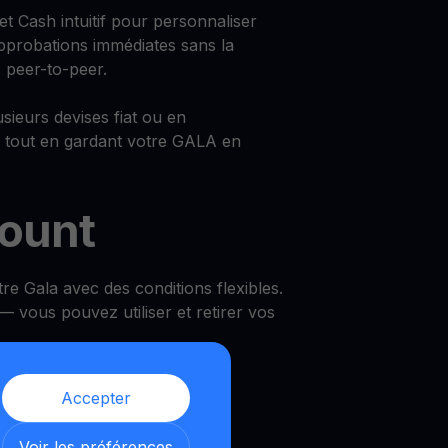
et Cash intuitif pour personnaliser
approbations immédiates sans la
 peer-to-peer.
sieurs devises fiat ou en
 tout en gardant votre GALA en
count
e Gala avec des conditions flexibles.
 vous pouvez utiliser et retirer vos
s
Accepter
Voir les préférences