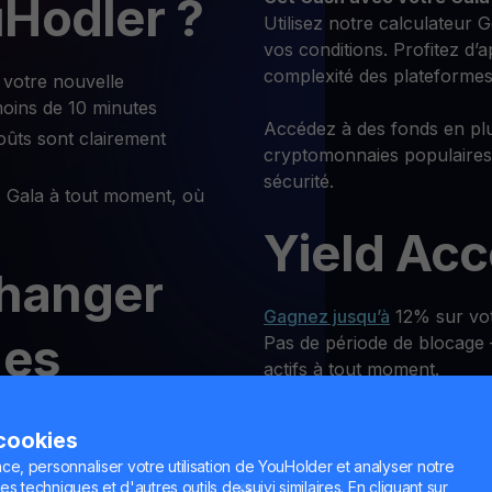
Hodler ?
Utilisez notre calculateur G
vos conditions. Profitez d’
complexité des plateformes
votre nouvelle
moins de 10 minutes
Accédez à des fonds en plu
oûts sont clairement
cryptomonnaies populaires
sécurité.
Gala à tout moment, où
Yield Ac
hanger
Gagnez jusqu’à
12% sur votr
des
Pas de période de blocage —
actifs à tout moment.
 ou GALA
Paiement
 cookies
ce, personnaliser votre utilisation de YouHolder et analyser notre
res
es techniques et d'autres outils de suivi similaires. En cliquant sur