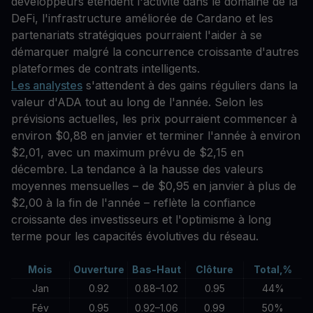
développeurs étendent l'activité dans le domaine de la
DeFi, l'infrastructure améliorée de Cardano et les
partenariats stratégiques pourraient l'aider à se
démarquer malgré la concurrence croissante d'autres
plateformes de contrats intelligents.
Les analystes
s'attendent à des gains réguliers dans la
valeur d'ADA tout au long de l'année. Selon les
prévisions actuelles, les prix pourraient commencer à
environ $0,88 en janvier et terminer l'année à environ
$2,01, avec un maximum prévu de $2,15 en
décembre. La tendance à la hausse des valeurs
moyennes mensuelles – de $0,95 en janvier à plus de
$2,00 à la fin de l'année – reflète la confiance
croissante des investisseurs et l'optimisme à long
terme pour les capacités évolutives du réseau.
Mois
Ouverture
Bas-Haut
Clôture
Total,%
Jan
0.92
0.88–1.02
0.95
44%
Fév
0.95
0.92–1.06
0.99
50%