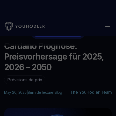
Home
/
Blog
/
Cardano Prognose: Preisvorhersage für 2025, 20
...
Acheter des Cardano
Cardano Prognose:
Preisvorhersage für 2025,
2026 – 2050
Prévisions de prix
The YouHodler Team
May 20, 2025
|
8
min de lecture
|
Blog