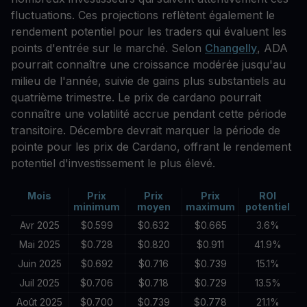
fluctuations. Ces projections reflètent également le
rendement potentiel pour les traders qui évaluent les
points d'entrée sur le marché. Selon
Changelly
, ADA
pourrait connaître une croissance modérée jusqu'au
milieu de l'année, suivie de gains plus substantiels au
quatrième trimestre. Le prix de cardano pourrait
connaître une volatilité accrue pendant cette période
transitoire. Décembre devrait marquer la période de
pointe pour les prix de Cardano, offrant le rendement
potentiel d'investissement le plus élevé.
Mois
Prix
Prix
Prix
ROI
minimum
moyen
maximum
potentiel
Avr 2025
$0.599
$0.632
$0.665
3.6%
Mai 2025
$0.728
$0.820
$0.911
41.9%
Juin 2025
$0.692
$0.716
$0.739
15.1%
Juil 2025
$0.706
$0.718
$0.729
13.5%
Août 2025
$0.700
$0.739
$0.778
21.1%