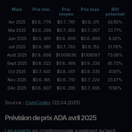
Mois
Prix min.
Prix
Prix max.
ROI
moyen
potentiel
Avr 2025
$0.6...776
$0.7...761
$0.9...011
43.65%
Mai 2025
$0.6...296
$0.7...455
$0.7...367
23.71%
Juin 2025
$0.5...901
$0.6...909
$0.6...669
8.30%
Juil 2025
$0.6...981
$0.7...783
$0.9...153
51.78%
Août 2025
$0.8...699
$1.009536
$1.108597
73.08%
Sept 2025
$0.8...522
$0.8...466
$0.9...334
45.73%
Oct 2025
$0.7...641
$0.8...001
$0.9...035
41.81%
Nov 2025
$0.6...185
$0.6...761
$0.7...224
23.37%
Déc 2025
$0.6...907
$0.6...295
$0.7...695
11.58%
Source :
CoinCodex
(22.04.2025)
Prévision de prix ADA avril 2025
Les experts
en cryptomonnaie suggèrent qu'avril