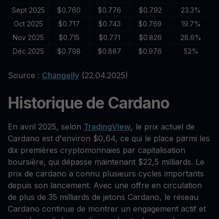
Sept 2025
$0.760
$0.776
$0.792
23.3%
Oct 2025
$0.717
$0.743
$0.769
19.7%
Nov 2025
$0.715
$0.771
$0.826
28.6%
Déc 2025
$0.798
$0.887
$0.976
52%
Source :
Changelly
(22.04.2025)
Historique de Cardano
En avril 2025, selon
TradingView
, le prix actuel de
Cardano est d'environ $0,64, ce qui le place parmi les
dix premières cryptomonnaies par capitalisation
boursière, qui dépasse maintenant $22,5 milliards. Le
prix de cardano a connu plusieurs cycles importants
depuis son lancement. Avec une offre en circulation
de plus de 35 milliards de jetons Cardano, le réseau
Cardano continue de montrer un engagement actif et