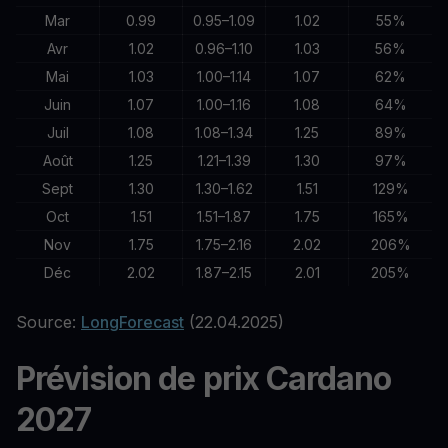
Mar
0.99
0.95–1.09
1.02
55%
Avr
1.02
0.96–1.10
1.03
56%
Mai
1.03
1.00–1.14
1.07
62%
Juin
1.07
1.00–1.16
1.08
64%
Juil
1.08
1.08–1.34
1.25
89%
Août
1.25
1.21–1.39
1.30
97%
Sept
1.30
1.30–1.62
1.51
129%
Oct
1.51
1.51–1.87
1.75
165%
Nov
1.75
1.75–2.16
2.02
206%
Déc
2.02
1.87–2.15
2.01
205%
Source:
LongForecast
(22.04.2025)
Prévision de prix Cardano
2027