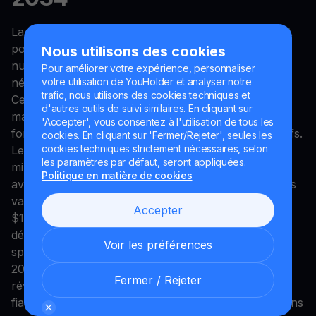
La prévision de Cardano pour 2034 suggère
qu'ADA
pourrait démontrer les caractéristiques d'un actif
Nous utilisons des cookies
numérique mature – faible volatilité, fourchettes de
Pour améliorer votre expérience, personnaliser
négociation étroites et intérêt institutionnel soutenu.
votre utilisation de YouHolder et analyser notre
trafic, nous utilisons des cookies techniques et
Cela signale un changement dans la perception du
d'autres outils de suivi similaires. En cliquant sur
marché : du jeton à forte croissance à la couche
'Accepter', vous consentez à l'utilisation de tous les
fondamentale pour des systèmes blockchain évolutifs.
cookies. En cliquant sur 'Fermer/Rejeter', seules les
cookies techniques strictement nécessaires, selon
Les estimations de prix pour l'année placent les
les paramètres par défaut, seront appliquées.
minimums mensuels constamment autour de $11,95,
Politique en matière de cookies
avec des maximums ne dépassant pas $12,44, et des
valeurs moyennes se stabilisant entre $12,00 et
Accepter
$12,26. Une telle uniformité indique une année plus
définie par la force opérationnelle que par l'élan
Voir les préférences
spéculatif. Pour les parties prenantes à long terme,
2034 pourrait être moins mémorable pour des gains
Fermer / Rejeter
révolutionnaires et plus pour le renforcement de la
fiabilité de Cardano en tant que protocole central dans