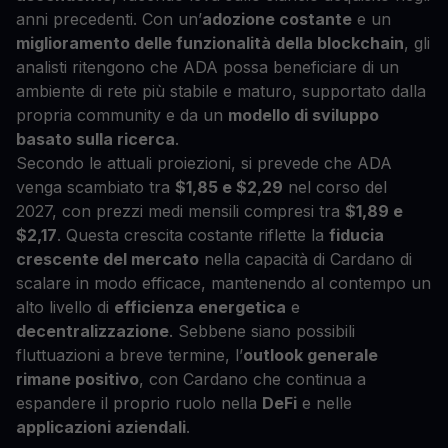
anni precedenti. Con un’
adozione costante
e un
miglioramento delle funzionalità della blockchain
, gli
analisti ritengono che ADA possa beneficiare di un
ambiente di rete più stabile e maturo, supportato dalla
propria community e da un
modello di sviluppo
basato sulla ricerca
.
Secondo le attuali proiezioni, si prevede che ADA
venga scambiato tra
$1,85 e $2,29
nel corso del
2027, con prezzi medi mensili compresi tra
$1,89 e
$2,17
. Questa crescita costante riflette la
fiducia
crescente del mercato
nella capacità di Cardano di
scalare in modo efficace, mantenendo al contempo un
alto livello di
efficienza energetica
e
decentralizzazione
. Sebbene siano possibili
fluttuazioni a breve termine, l’
outlook generale
rimane positivo
, con Cardano che continua a
espandere il proprio ruolo nella
DeFi
e nelle
applicazioni aziendali
.