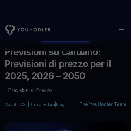
Home
/
Aiuto
/
Previsioni su Cardano: Previsioni di prezzo per i
...
Comprare Cardano
Previsioni su Cardano:
Previsioni di prezzo per il
2025, 2026 – 2050
Previsioni di Prezzo
The YouHodler Team
May 8, 2025
|
6
min di lettura
|
Blog