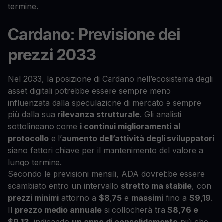
termine.
Cardano: Previsione dei
prezzi 2033
Nel 2033, la posizione di Cardano nell’ecosistema degli
asset digitali potrebbe essere sempre meno
influenzata dalla speculazione di mercato e sempre
più dalla sua
rilevanza strutturale
. Gli analisti
sottolineano come
i continui miglioramenti al
protocollo
e l’
aumento dell’attività degli sviluppatori
siano fattori chiave per il mantenimento del valore a
lungo termine.
Secondo le previsioni mensili, ADA dovrebbe essere
scambiato entro un intervallo
stretto ma stabile
, con
prezzi minimi
attorno a
$8,75
e
massimi
fino a
$9,19
.
Il
prezzo medio annuale
si collocherà tra
$8,76 e
$9,13
, indicando
un anno di consolidamento
più che