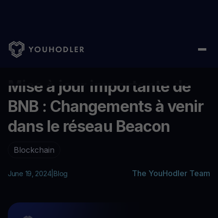
Home
/
Blog
/
Mise à jour importante de BNB : Changements à v
...
Mise à jour importante de
BNB : Changements à venir
dans le réseau Beacon
Blockchain
The YouHodler Team
June 19, 2024
|
Blog