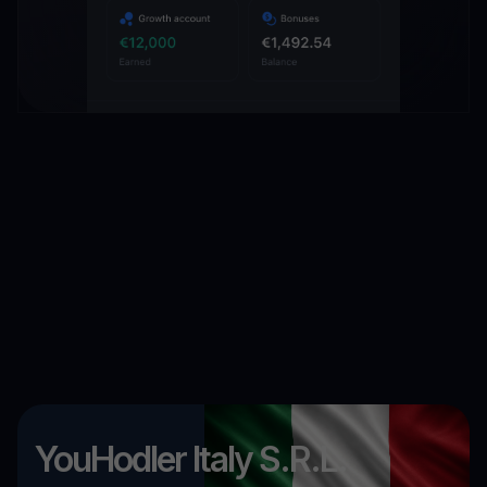
YouHodler Italy S.R.L.