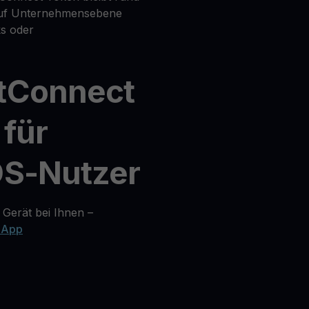
auf Unternehmensebene
s oder
etConnect
 für
OS-Nutzer
 Gerät bei Ihnen –
 App