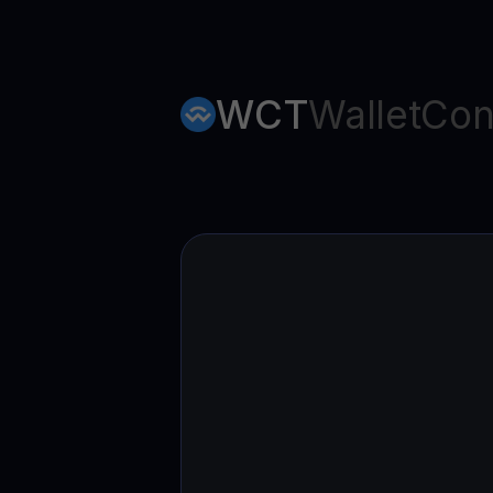
WCT
WalletCon