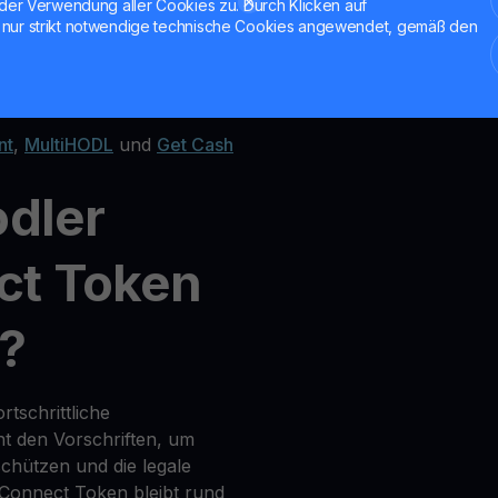
der Verwendung aller Cookies zu. Durch Klicken auf
nur strikt notwendige technische Cookies angewendet, gemäß den
nktionen
nt
,
MultiHODL
und
Get Cash
odler
ct Token
r?
tschrittliche
t den Vorschriften, um
chützen und die legale
tConnect Token bleibt rund