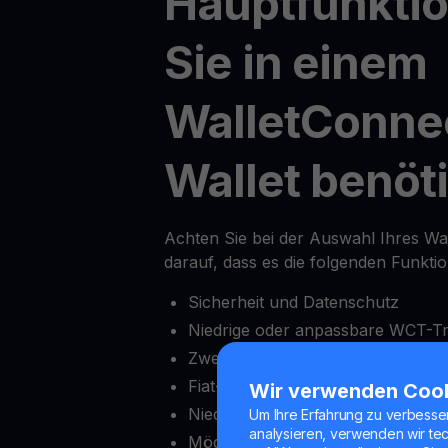
Hauptfunktio
Sie in einem
WalletConne
Wallet benöt
Achten Sie bei der Auswahl Ihres Wa
darauf, dass es die folgenden Funkti
Sicherheit und Datenschutz
Niedrige oder anpassbare WCT-T
Zwei-Faktor-Authentifizierung (2F
Fiat-Onramps und Offramps
Wir verwenden Coo
Niedriger Mindesteinzahlungsbetr
Um Ihre Erfahrung zu verbesse
analysieren, verwenden wir te
Möglichkeit, Auszahlungen nach 