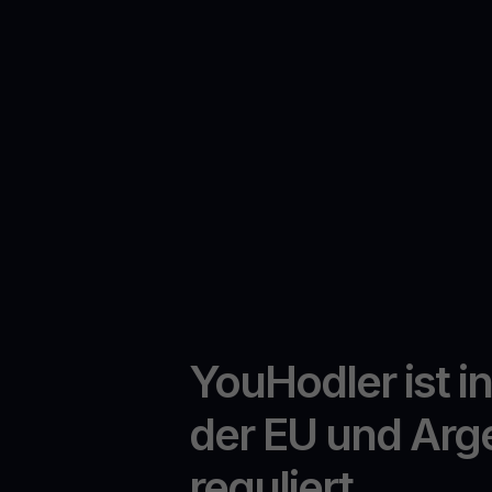
YouHodler ist i
der EU und Arg
reguliert.