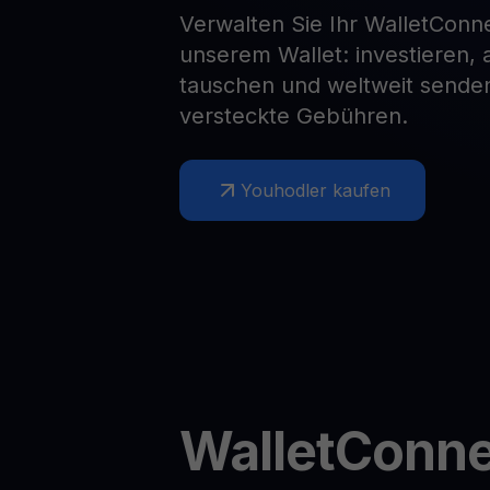
Verwalten Sie Ihr WalletConn
Web3 wallet
unserem Wallet: investieren,
Ihr Web3-Vermögen an einem Ort verwalten
tauschen und weltweit senden
versteckte Gebühren.
Youhodler kaufen
WalletConne