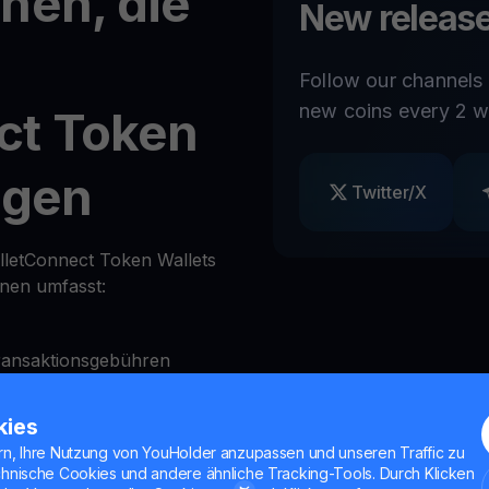
nen, die
New release
Follow our channels
new coins every 2 w
ct Token
igen
Twitter/X
lletConnect Token Wallets
onen umfasst:
ransaktionsgebühren
A)
kies
ag
rn, Ihre Nutzung von YouHolder anzupassen und unseren Traffic zu
chnische Cookies und andere ähnliche Tracking-Tools. Durch Klicken
Bedarf zu sperren und zu