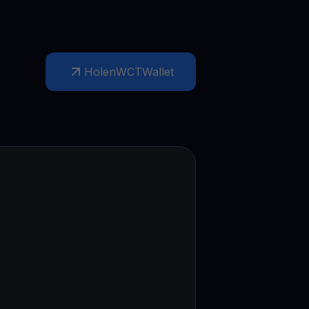
Holen
WCT
Wallet