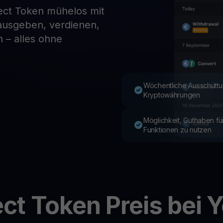
ect Token mühelos mit
 ausgeben, verdienen,
Youhodler App
 – alles ohne
Herunterladen
App herunterladen und Krypto einfach verwalten
Wöchentliche Ausschüttu
Kryptowährungen
Möglichkeit, Guthaben f
Funktionen zu nutzen
ct Token
Preis bei 