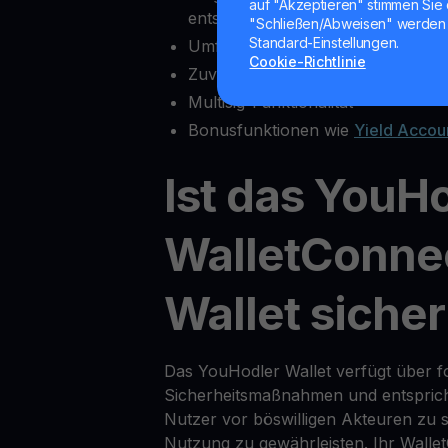
auf "Akzeptieren" stimmen Sie 
entsperren
"Schließen/Abweisen" werden 
Standard-Einstellungen.
Umfassende Krypto-Exchange-Fu
Cookie-Richtlinie
Zuverlässiger Kundensupport
Multisig-Funktionalität
Bonusfunktionen wie
Yield Accou
Ist das YouH
WalletConne
Wallet siche
Das YouHodler Wallet verfügt über for
Sicherheitsmaßnahmen und entsprich
Nutzer vor böswilligen Akteuren zu s
Nutzung zu gewährleisten. Ihr Walle