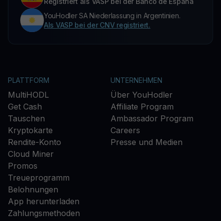
Registriert als VASP bei der Banco de España
YouHodler SA Niederlassung in Argentinien.
Als VASP bei der CNV registriert.
PLATTFORM
UNTERNEHMEN
MultiHODL
Über YouHodler
Get Cash
Affiliate Program
Tauschen
Ambassador Program
Kryptokarte
Careers
Rendite-Konto
Presse und Medien
Cloud Miner
Promos
Treueprogramm
Belohnungen
App herunterladen
Zahlungsmethoden