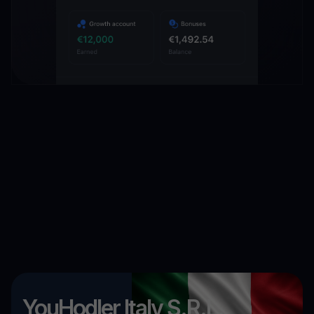
YouHodler Italy S.R.L.