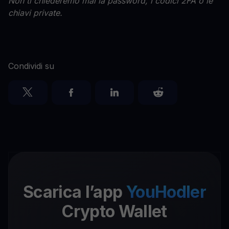
Non ti chiederemo mai la password, i codici 2FA o le
chiavi private.
Condividi su
Scarica l’app
YouHodler
Crypto Wallet