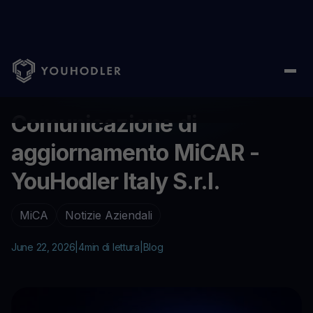
Home
/
Aiuto
/
Comunicazione di aggiornamento MiCAR - YouHodle
...
Comunicazione di
aggiornamento MiCAR -
YouHodler Italy S.r.l.
MiCA
Notizie Aziendali
June 22, 2026
|
4
min di lettura
|
Blog