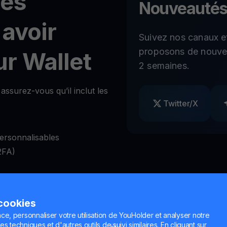
tés
Nouveautés
 avoir
Suivez nos canaux e
proposons de nouvel
r Wallet
2 semaines.
assurez-vous qu’il inclut les
Twitter/X
ersonnalisables
2FA)
 les retraits à volonté
 cookies
nge de cryptos
ce, personnaliser votre utilisation de YouHolder et analyser notre
es techniques et d'autres outils de suivi similaires. En cliquant sur