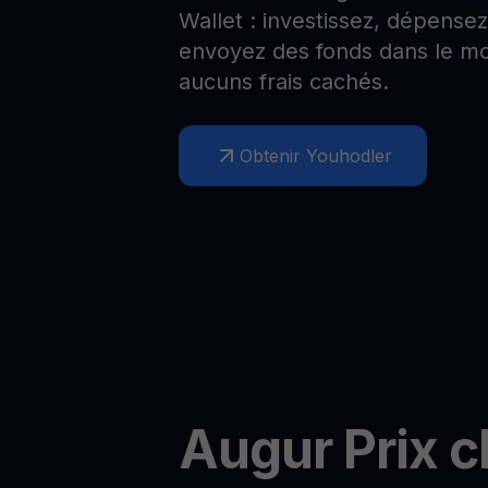
Wallet : investissez, dépense
Web3 wallet
envoyez des fonds dans le mo
Votre patrimoine Web3 géré en un seul endroit
aucuns frais cachés.
Obtenir Youhodler
Augur
Prix 