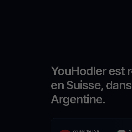
YouHodler est 
en Suisse, dans 
Argentine.
YouHodler SA
Y