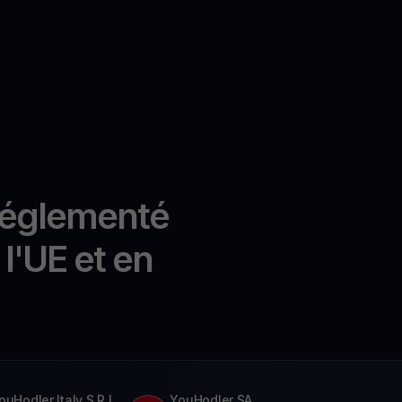
réglementé
l'UE et en
ouHodler Italy S.R.L.
YouHodler SA