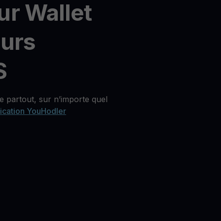
ur Wallet
eurs
S
 partout, sur n’importe quel
lication YouHodler