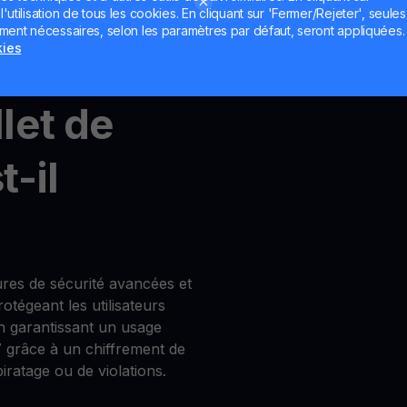
utilisation de tous les cookies. En cliquant sur 'Fermer/Rejeter', seules
ement nécessaires, selon les paramètres par défaut, seront appliquées.
count
,
MultiHODL
et
Get
kies
let de
-il
res de sécurité avancées et
tégeant les utilisateurs
en garantissant un usage
7 grâce à un chiffrement de
iratage ou de violations.