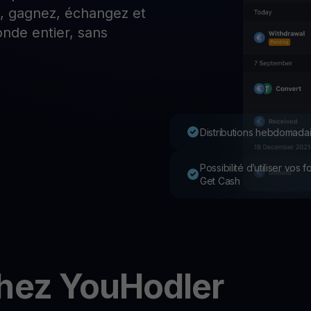
z, gagnez, échangez et
P
nde entier, sans
Ex
Youhodler App
Télécharger
Télécharge l’appli et gère ta crypto facilement
Distributions hebdomadai
Possibilité d’utiliser vos
Get Cash
chez YouHodler