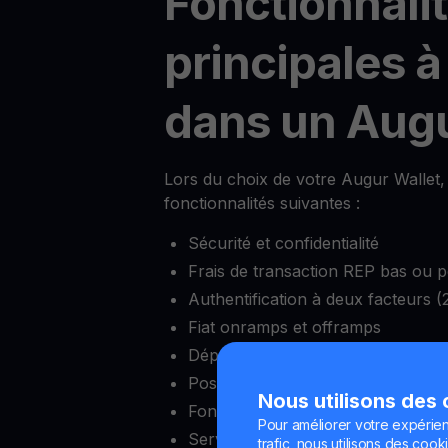
Fonctionnali
principales à
dans un Augu
Lors du choix de votre Augur Wallet, 
fonctionnalités suivantes :
Sécurité et confidentialité
Frais de transaction REP bas ou p
Authentification à deux facteurs (
Fiat onramps et offramps
Dépôt minimum réduit
Possibilité de bloquer et débloquer
Nous utilisons des
Fonctionnalités complètes d’écha
Pour améliorer votre expérien
Service client fiable
trafic, nous utilisons des cooki