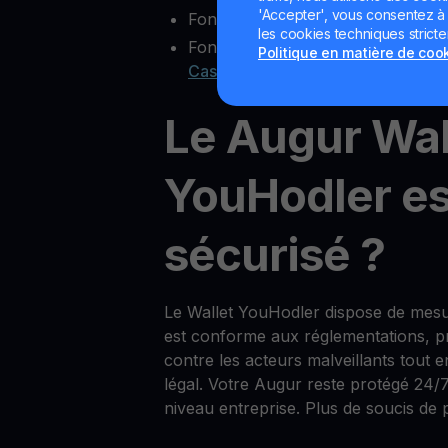
'Accepter', vous consentez à l'
Fonctionnalité multisig
les cookies techniques strict
Fonctions bonus comme
Yield Ac
Politique en matière de coo
Cash
Le Augur Wal
YouHodler est
sécurisé ?
Le Wallet YouHodler dispose de mesu
est conforme aux réglementations, pro
contre les acteurs malveillants tout 
légal. Votre Augur reste protégé 24/
niveau entreprise. Plus de soucis de p