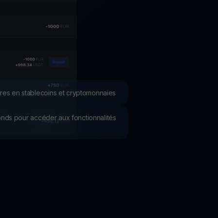
romotions
plorez les derniers concours et promotions
res en stablecoins et cryptomonnaies
 fonds pour accéder aux fonctionnalités