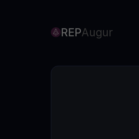
REP
Augur