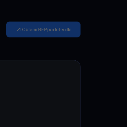
Obtenir
REP
portefeuille