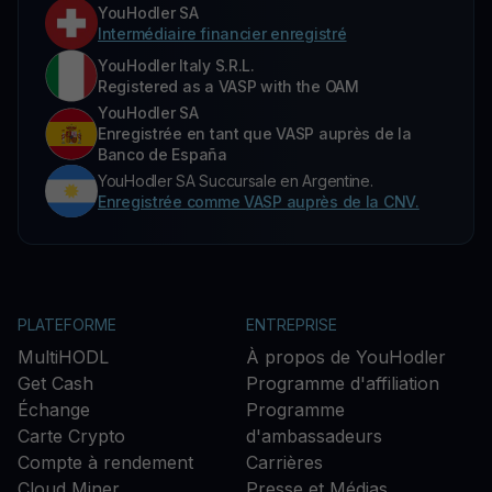
YouHodler SA
Intermédiaire financier enregistré
YouHodler Italy S.R.L.
Registered as a VASP with the OAM
YouHodler SA
Enregistrée en tant que VASP auprès de la
Banco de España
YouHodler SA Succursale en Argentine.
Enregistrée comme VASP auprès de la CNV.
PLATEFORME
ENTREPRISE
MultiHODL
À propos de YouHodler
Get Cash
Programme d'affiliation
Échange
Programme
Carte Crypto
d'ambassadeurs
Compte à rendement
Carrières
Cloud Miner
Presse et Médias