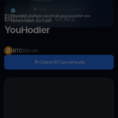
Bitcoin
Prix chez
Possibilité d’utiliser vos fonds pour accéder aux
fonctionnalités Get Cash
YouHodler
BTC
Bitcoin
Obtenir
BTC
portefeuille