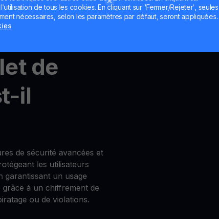
utilisation de tous les cookies. En cliquant sur 'Fermer/Rejeter', seules
ement nécessaires, selon les paramètres par défaut, seront appliquées.
count
,
MultiHODL
et
Get
kies
let de
-il
res de sécurité avancées et
tégeant les utilisateurs
en garantissant un usage
 grâce à un chiffrement de
iratage ou de violations.