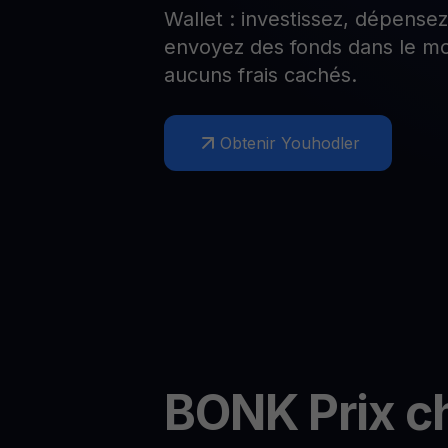
Wallet : investissez, dépense
Web3 wallet
envoyez des fonds dans le mo
Votre patrimoine Web3 géré en un seul endroit
aucuns frais cachés.
Obtenir Youhodler
BONK
Prix c