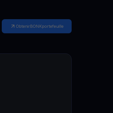
Obtenir
BONK
portefeuille