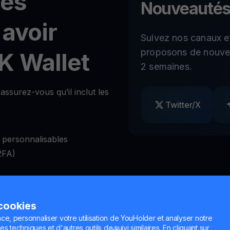
tés
Nouveautés
 avoir
Suivez nos canaux e
proposons de nouvel
K Wallet
2 semaines.
ssurez-vous qu’il inclut les
Twitter/X
 personnalisables
2FA)
 les retraits à volonté
 cookies
nge de cryptos
ce, personnaliser votre utilisation de YouHolder et analyser notre
es techniques et d'autres outils de suivi similaires. En cliquant sur