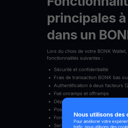
Fonctionnali
principales à
dans un BON
Lors du choix de votre BONK Wallet, a
fonctionnalités suivantes :
Sécurité et confidentialité
Frais de transaction BONK bas ou
Authentification à deux facteurs (
Fiat onramps et offramps
Dépôt minimum réduit
Possibilité de bloquer et débloquer
Nous utilisons des
Fonctionnalités complètes d’écha
Pour améliorer votre expérien
Service client fiable
trafic, nous utilisons des cooki