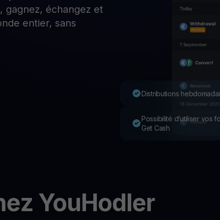
z, gagnez, échangez et
P
nde entier, sans
Ex
Youhodler App
Télécharger
Télécharge l’appli et gère ta crypto facilement
Distributions hebdomadai
Possibilité d’utiliser vos
Get Cash
hez YouHodler