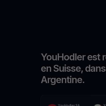
YouHodler est 
en Suisse, dans 
Argentine.
YouHodler SA
Y