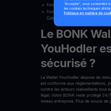
'Accepter', vous consentez à l'
Fonctionnalité multisig
les cookies techniques strict
Fonctions bonus comme
Yield Ac
Politique en matière de coo
Cash
Le BONK Wal
YouHodler est
sécurisé ?
Le Wallet YouHodler dispose de mesu
est conforme aux réglementations, pro
contre les acteurs malveillants tout 
légal. Votre BONK reste protégé 24/7
niveau entreprise. Plus de soucis de p