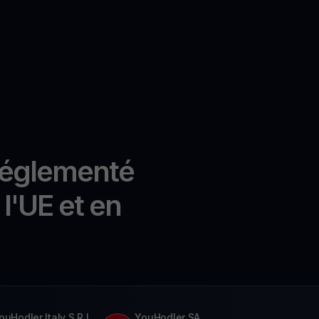
réglementé
l'UE et en
ouHodler Italy S.R.L.
YouHodler SA