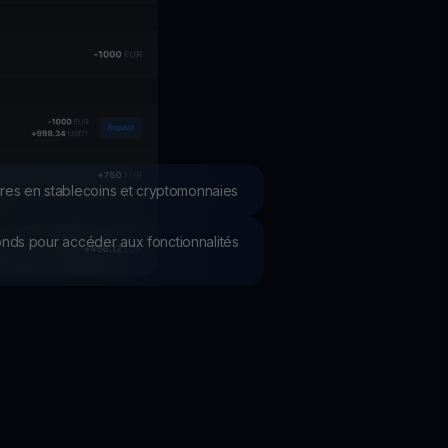
romotions
plorez les derniers concours et promotions
res en stablecoins et cryptomonnaies
 fonds pour accéder aux fonctionnalités