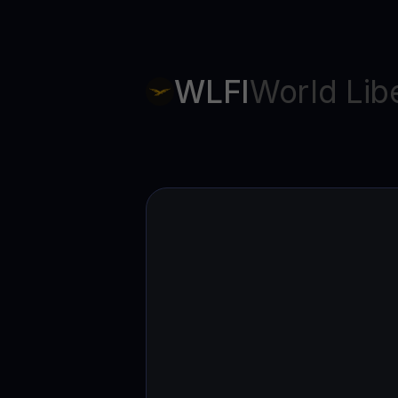
Web3 wallet
Votre patrimoine Web3 géré en un seul endroit
WLFI
World Libe