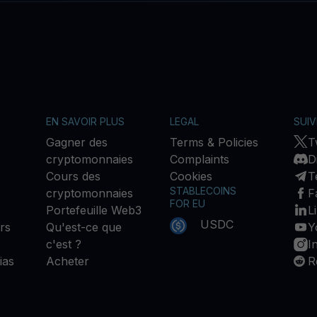
EN SAVOIR PLUS
LEGAL
SUI
Gagner des
Terms & Policies
T
cryptomonnaies
Complaints
D
Cours des
Cookies
T
STABLECOINS
cryptomonnaies
F
FOR EU
Portefeuille Web3
L
USDC
rs
Qu'est-ce que
Y
c'est ?
I
ias
Acheter
R