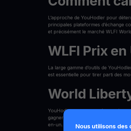
Comment calc
L’approche de YouHodler pour déterm
principales plateformes d’échange co
et précisément le marché WLFI World 
WLFI Prix en
La large gamme d’outils de YouHodler 
est essentielle pour tirer parti des 
World Libert
YouHodler propose un écosystème
w
gagner du WLFI dans votre Yield Acco
en-un.
Nous utilisons des