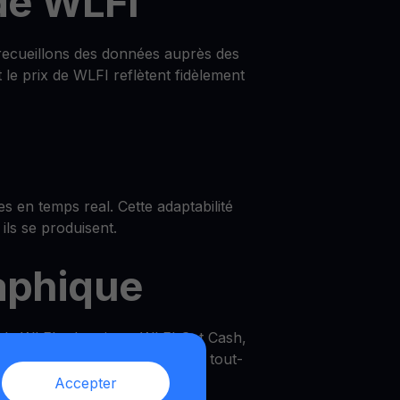
de WLFI
recueillons des données auprès des
le prix de WLFI reflètent fidèlement
s en temps real. Cette adaptabilité
ils se produisent.
raphique
 de WLFI, obtenir un WLFI Get Cash,
iHODL. Une véritable solution tout-
Accepter