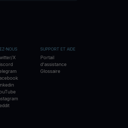
VEZ-NOUS
SUPPORT ET AIDE
witter/X
Portail
iscord
d'assistance
elegram
Glossaire
acebook
inkedin
ouTube
nstagram
eddit