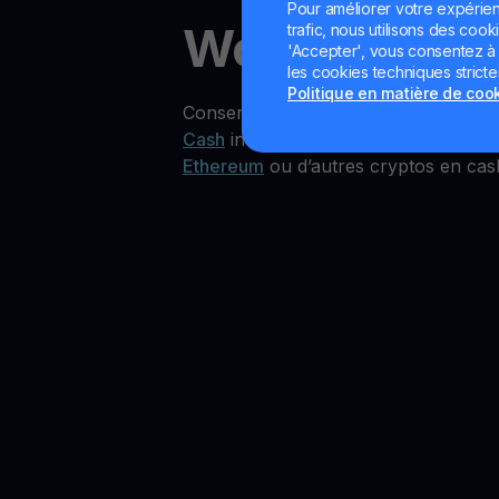
Pour améliorer votre expérien
World Libert
trafic, nous utilisons des cooki
'Accepter', vous consentez à l'
les cookies techniques strict
Politique en matière de coo
Conserver du capital en World Liber
Cash
intégré, offrant des taux compét
Ethereum
ou d’autres cryptos en cash