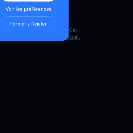
ount
Voir les préférences
Fermer / Rejeter
us ? YouHodler propose un WLFI
Get
tre World Liberty Financial,
Bitcoin
,