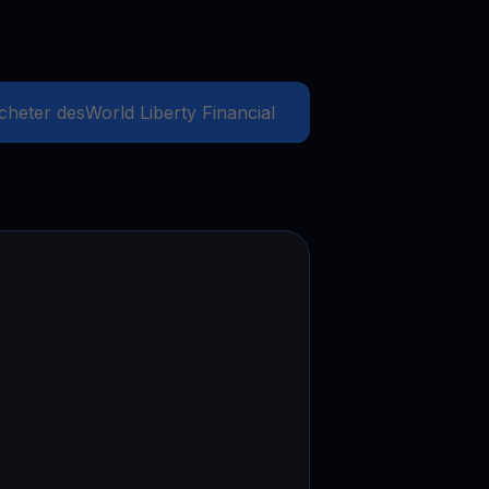
romotions
plorez les derniers concours et promotions
cheter des
World Liberty Financial