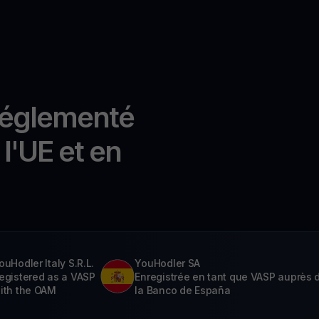
réglementé
l'UE et en
ouHodler Italy S.R.L.
YouHodler SA
egistered as a VASP
Enregistrée en tant que VASP auprès 
ith the OAM
la Banco de España