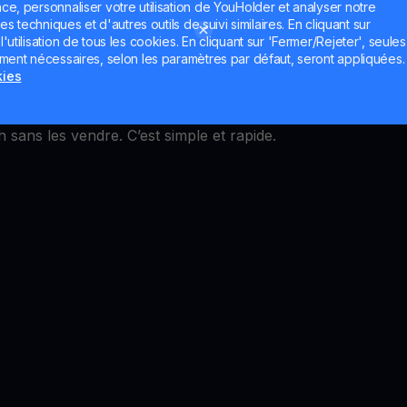
ce, personnaliser votre utilisation de YouHolder et analyser notre
y Financial Yield Acc
es techniques et d'autres outils de suivi similaires. En cliquant sur
utilisation de tous les cookies. En cliquant sur 'Fermer/Rejeter', seules
ement nécessaires, selon les paramètres par défaut, seront appliquées.
kies
ty Financial est simple, mais comment en tirer des reven
itifs convertis en un revenu annuel stable. Transformez vo
 sans les vendre. C’est simple et rapide.