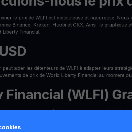
ulons-nous le prix 
iner le prix de WLFI est méticuleuse et rigoureuse. Nous 
mme Binance, Kraken, Huobi et OKX. Ainsi, le graphique et 
Liberty Financial.
 USD
peut aider les détenteurs de WLFI à adapter leurs stratégie
mouvements de prix de World Liberty Financial au moment où 
y Financial (WLFI) G
allet
tout-en-un avancé où vous pouvez consulter le prix
unt et même multiplier WLFI avec nos fonctionnalités Mult
 cookies