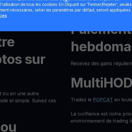
 contre
Pas de période de blocage —
utilisation de tous les cookies. En cliquant sur 'Fermer/Rejeter', seules
actifs à tout moment.
ement nécessaires, selon les paramètres par défaut, seront appliquées.
kies
iat ou
Paiement
re
hebdoma
ptos sur
Recevez des gains réguliers
MultiHO
t ou en une autre
Tradez le
POPCAT
en toute
ide et simple. Suivez ces
La confiance est notre prio
environnement de trading t
 ou