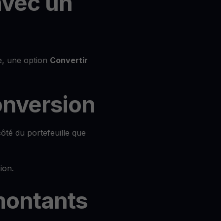
avec un
de, une option
Convertir
conversion
ôté du portefeuille que
ion.
 montants