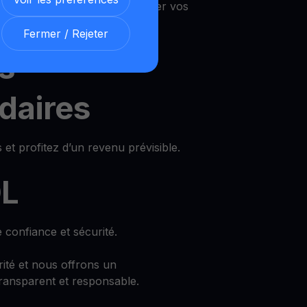
 vous pouvez utiliser et retirer vos
Fermer / Rejeter
s
daires
 et profitez d’un revenu prévisible.
DL
 confiance et sécurité.
rité et nous offrons un
ransparent et responsable.