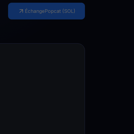
romotions
Échange
Popcat (SOL)
plorez les derniers concours et promotions