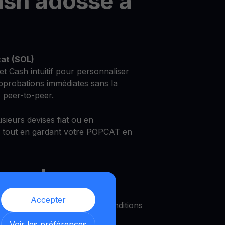
ash adossé à
at (SOL)
et Cash intuitif pour personnaliser
approbations immédiates sans la
 peer-to-peer.
sieurs devises fiat ou en
 tout en gardant votre POPCAT en
count
Accepter
re Popcat (SOL) avec des conditions
Voir les préférences