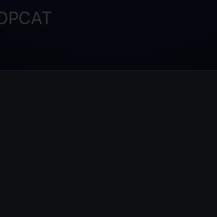
OPCAT
P
Ex
Youhodler App
Télécharger
Télécharge l’appli et gère ta crypto facilement