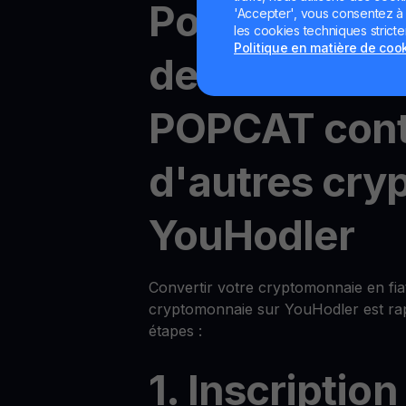
Popcat (SOL)
'Accepter', vous consentez à l'
les cookies techniques strict
Politique en matière de coo
des devises f
POPCAT cont
d'autres cry
YouHodler
Convertir votre cryptomonnaie en fia
cryptomonnaie sur YouHodler est rap
étapes :
1. Inscription