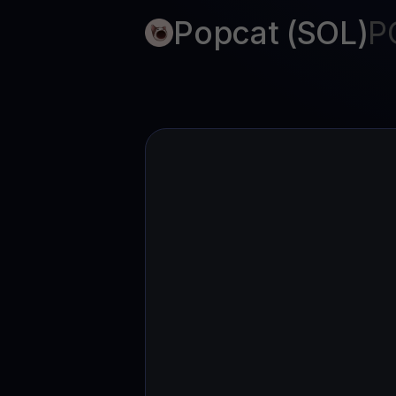
Popcat (SOL)
P
Web3 wallet
Votre patrimoine Web3 géré en un seul endroit