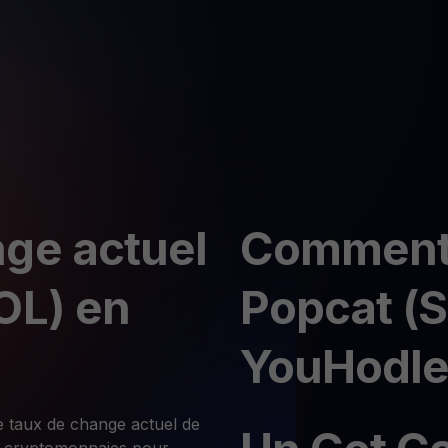
ge actuel
Comment 
OL) en
Popcat (S
YouHodle
e taux de change actuel de