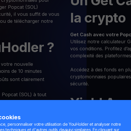
Un Get C
s cryptomonnaies pour
nger Popcat (SOL)
la crypto
ité, il vous suffit de vous
 ou de télécharger notre
Get Cash
avec votre Popc
Utilisez notre calculateur G
Hodler ?
vos conditions. Profitez d’
complexité des plateformes
votre nouvelle
Accédez à des fonds en plu
moins de 10 minutes
cryptomonnaies populaires
oûts sont clairement
sécurité.
Popcat (SOL) à tout
Yield Ac
hanger
 cookies
Gagnez jusqu’à
30% sur vot
ce, personnaliser votre utilisation de YouHolder et analyser notre
flexibles.
es techniques et d'autres outils de suivi similaires. En cliquant sur