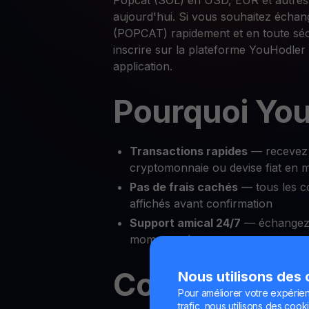
Popcat (SOL) en USD, EUR et autre
aujourd'hui. Si vous souhaitez écha
(POPCAT) rapidement et en toute sécur
inscrire sur la plateforme YouHodler
application.
Pourquoi You
Transactions rapides
— recevez 
cryptomonnaie ou devise fiat en 
Pas de frais cachés
— tous les c
affichés avant confirmation
Support amical 24/7
— échangez 
moment, où que vous soyez
Comment éc
Nous utilisons des
Pour améliorer votre expérien
trafic, nous utilisons des cooki