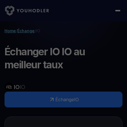
Home
/
Échange
/
IO
Échanger IO IO au
meilleur taux
IO
IO
Échange
IO