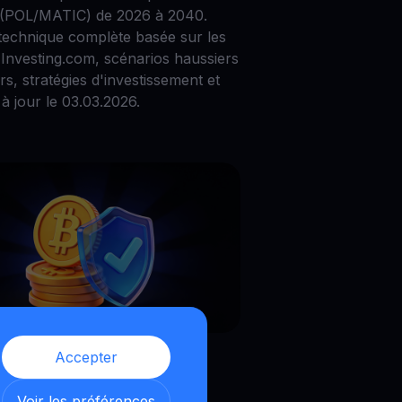
 (POL/MATIC) de 2026 à 2040.
technique complète basée sur les
Investing.com, scénarios haussiers
ers, stratégies d'investissement et
à jour le 03.03.2026.
026
|
10
min read
|
Blog
Accepter
nt Éviter les
Voir les préférences