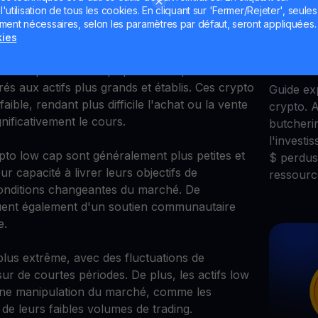
Arnaq
utilisation de tous les cookies. En cliquant sur 'Fermer/Rejeter', seules
 low cap
ement nécessaires, selon les paramètres par défaut, seront appliquées.
Exper
kies
Actif
ite capitalisation implique des risques
s aux actifs plus grands et établis. Ces crypto
Guide ex
aible, rendant plus difficile l'achat ou la vente
crypto. A
nificativement le cours.
butcherin
l'investi
ypto low cap sont généralement plus petites et
$ perdus)
ur capacité à livrer leurs objectifs de
ressourc
onditions changeantes du marché. De
uent également d'un soutien communautaire
e.
 plus extrême, avec des fluctuations de
r de courtes périodes. De plus, les actifs low
 une manipulation du marché, comme les
 leurs faibles volumes de trading.