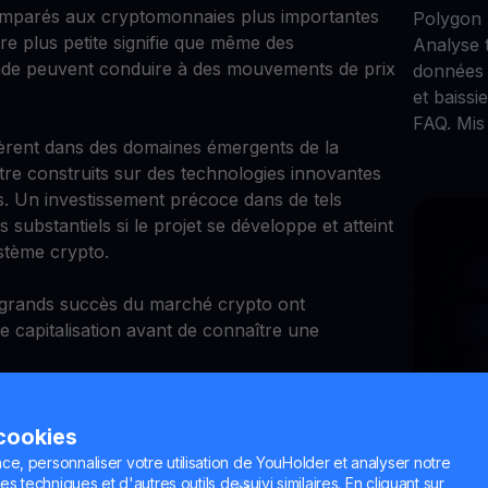
omparés aux cryptomonnaies plus importantes
Polygon
ière plus petite signifie que même des
Analyse 
de peuvent conduire à des mouvements de prix
données 
et baissi
FAQ. Mis 
èrent dans des domaines émergents de la
tre construits sur des technologies innovantes
s. Un investissement précoce dans de tels
 substantiels si le projet se développe et atteint
stème crypto.
 grands succès du marché crypto ont
 capitalisation avant de connaître une
érer lors de
Feb 12, 2
 cookies
Comme
ce, personnaliser votre utilisation de YouHolder et analyser notre
 dans les
es techniques et d'autres outils de suivi similaires. En cliquant sur