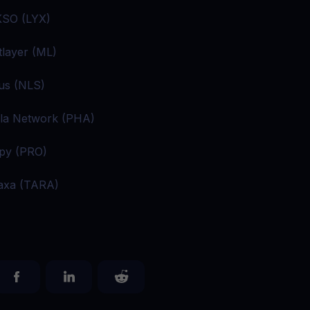
SO (LYX)
tlayer (ML)
us (NLS)
la Network (PHA)
py (PRO)
axa (TARA)