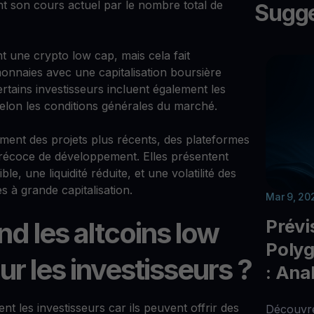
nt son cours actuel par le nombre total de
Sugge
sant une crypto low cap, mais cela fait
nnaies avec une capitalisation boursière
Certains investisseurs incluent également les
selon les conditions générales du marché.
ement des projets plus récents, des plateformes
récoce de développement. Elles présentent
e, une liquidité réduite, et une volatilité des
 à grande capitalisation.
Mar 9, 20
Prévi
nd les altcoins low
Poly
ur les investisseurs ?
: Ana
ent les investisseurs car ils peuvent offrir des
Découvre