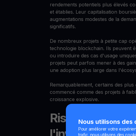
rendements potentiels plus élevés c
et établies. Leur capitalisation bours
augmentations modestes de la deman
significatifs.
De nombreux projets à petite cap op
technologie blockchain. Ils peuvent ê
ou introduire des cas d'usage unique
projets peut parfois mener à des gains
une adoption plus large dans l'écosy
Remarquablement, certains des plus
commencé comme des projets à faible
croissance explosive.
Risques à consid
Nous utilisons des
Pour améliorer votre expérien
l'investissement
trafic, nous utilisons des cooki