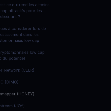
les actifs cryptos
est-ce qui rend les altcoins
écompenses
cap attractifs pour les
bérez votre potentiel illimité avec des récompenses sans
mites
estisseurs ?
romotions
ques à considérer lors de
plorez les derniers concours et promotions
nvestissement dans les
ptomonnaies low cap
cryptomonnaies low cap
c du potentiel
er Network (CELR)
O (DIMO)
emapper (HONEY)
stream (JOY)