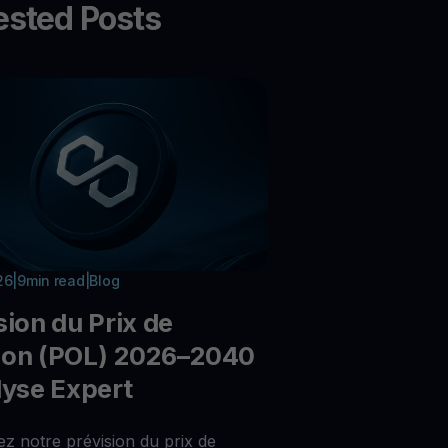
sted Posts
26
|
9
min read
|
Blog
sion du Prix de
gon (POL) 2026–2040
lyse Expert
z notre prévision du prix de