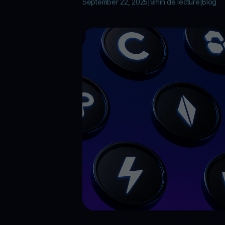
Prix des cryptos
September 22, 2025
|
9
min de lecture
|
Blog
Suivez les prix des cryptos en temps réel
Get Cash
Obtenez du cash sans vendre vos cryptos
Web3 wallet
Votre patrimoine Web3 géré en un seul endroit