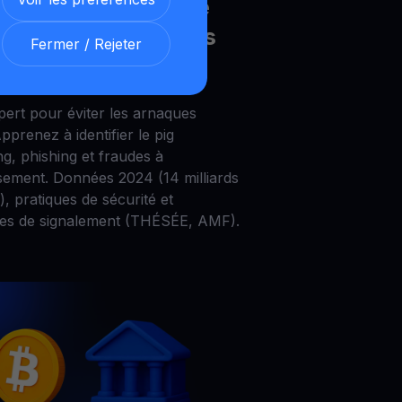
ues Crypto : Guide
t pour Protéger vos
Fermer / Rejeter
s Numériques
pert pour éviter les arnaques
pprenez à identifier le pig
g, phishing et fraudes à
ssement. Données 2024 (14 milliards
, pratiques de sécurité et
es de signalement (THÉSÉE, AMF).