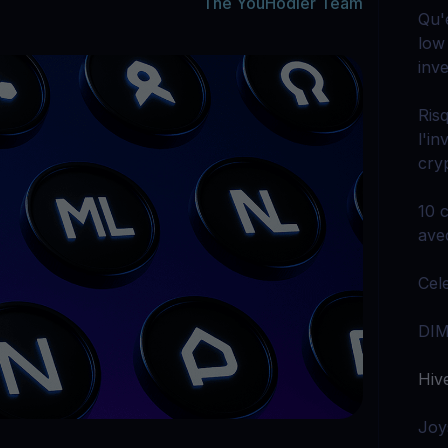
Gagnez des cryptos
The YouHodler Team
Explorez tous 
Qu'
R
Faites travailler vos cryptos inutilisées pour vous
low 
Li
$YHDL
li
inv
Profitez d’avantages avec notre jeton
P
Ris
Ex
l'i
Youhodler App
cry
Télécharger
10 
Télécharge l’appli et gère ta crypto facilement
ave
Cel
DIM
Hiv
Joy