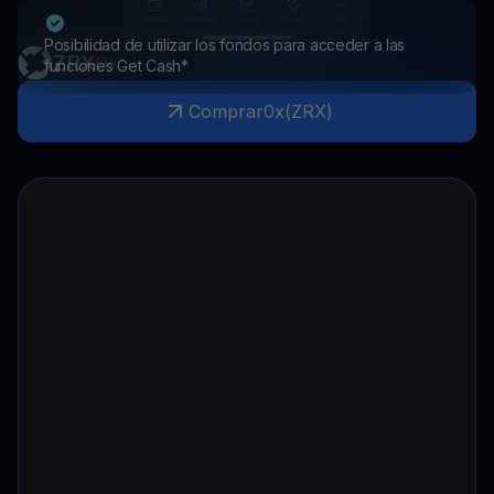
Posibilidad de utilizar los fondos para acceder a las
ZRX
0x
funciones Get Cash*
Comprar
0x
(
ZRX
)