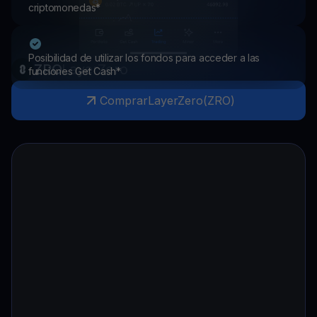
criptomonedas*
Posibilidad de utilizar los fondos para acceder a las
ZRO
LayerZero
funciones Get Cash*
Comprar
LayerZero
(
ZRO
)