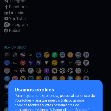
Telegram
Facebook
Linkedin
YouTube
Instagram
Reddit
PLATAFORMA
Usamos cookies
Para mejorar tu experiencia, personalizar el uso de
YouHolder y analizar nuestro tráfico, usamos
cookies técnicas y otras herramientas de
seguimiento similares. Al hacer clic en 'Aceptar',