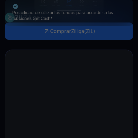
Posibilidad de utilizar los fondos para acceder a las
ZIL
Zilliqa
funciones Get Cash*
Comprar
Zilliqa
(
ZIL
)