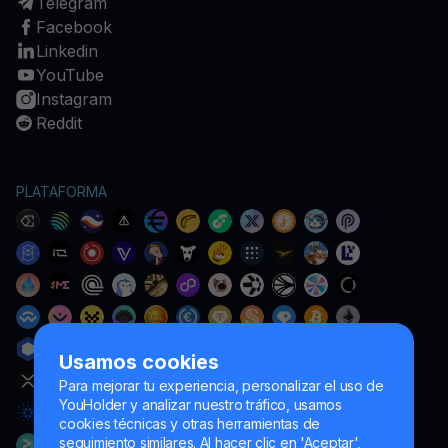
Telegram
Facebook
Linkedin
YouTube
Instagram
Reddit
PLATAFORMA
Usamos cookies
Para mejorar tu experiencia, personalizar el uso de
YouHolder y analizar nuestro tráfico, usamos
cookies técnicas y otras herramientas de
seguimiento similares. Al hacer clic en 'Aceptar',