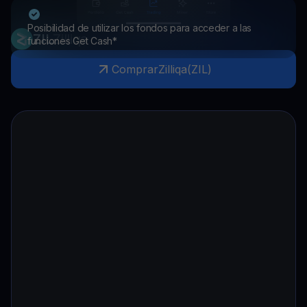
Posibilidad de utilizar los fondos para acceder a las
ZIL
Zilliqa
funciones Get Cash*
Comprar
Zilliqa
(
ZIL
)