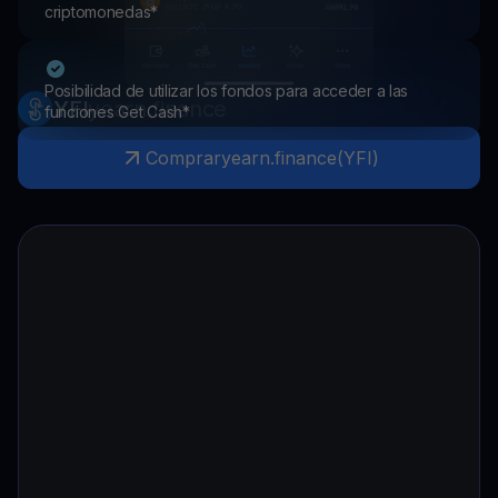
criptomonedas*
Posibilidad de utilizar los fondos para acceder a las
YFI
yearn.finance
funciones Get Cash*
Comprar
yearn.finance
(
YFI
)